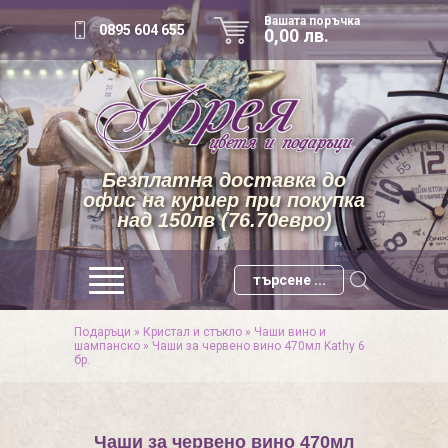
Вашата поръчка
0895 604 655
0,00 лв.
Безплатна доставка до
офис на куриер при покупка
над 150лв (76.70евро)
Подаръци
»
Кристал и стъкло
»
Чаши вино и
шампанско
»
Чаши за червено вино 470мл Kathy 6
бр.
Чаши за червено вино 470мл