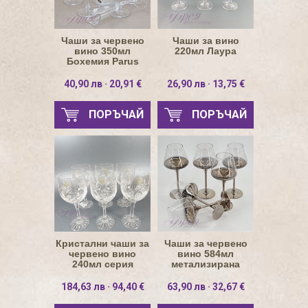
Чаши за червено
Чаши за вино
вино 350мл
220мл Лаура
Бохемия Parus
40,90 лв · 20,91 €
26,90 лв · 13,75 €
ПОРЪЧАЙ
ПОРЪЧАЙ
Кристални чаши за
Чаши за червено
червено вино
вино 584мл
240мл серия
метализирана
Моника
основа
184,63 лв · 94,40 €
63,90 лв · 32,67 €