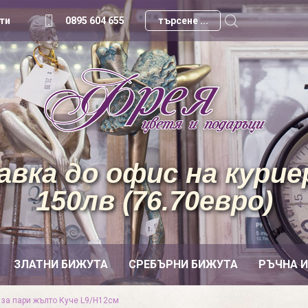
ти
0895 604 655
вка до офис на куриер
150лв (76.70евро)
ЗЛАТНИ БИЖУТА
СРЕБЪРНИ БИЖУТА
РЪЧНА 
 за пари жълто Куче L9/H12см