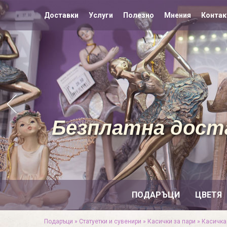
Доставки
Услуги
Полезно
Мнения
Контак
Безплатна доста
ПОДАРЪЦИ
ЦВЕТЯ
Подаръци
»
Статуетки и сувенири
»
Касички за пари
»
Касичка