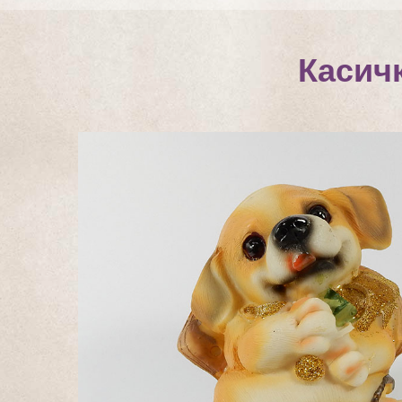
Касич