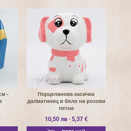
м -
Порцеланова касичка
е
далматинец в бяло на розови
петна
10,50 лв · 5,37 €