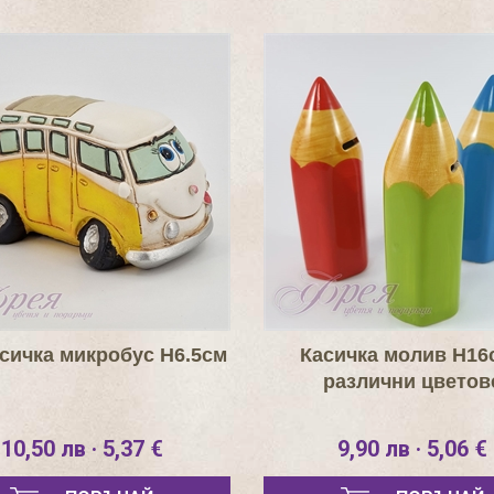
асичка микробус Н6.5см
Касичка молив Н16с
различни цветов
10,50 лв · 5,37 €
9,90 лв · 5,06 €