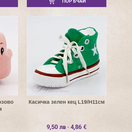
ПОРЪЧАЙ
озово
Касичка зелен кец L19/H11см
м
9,50 лв · 4,86 €