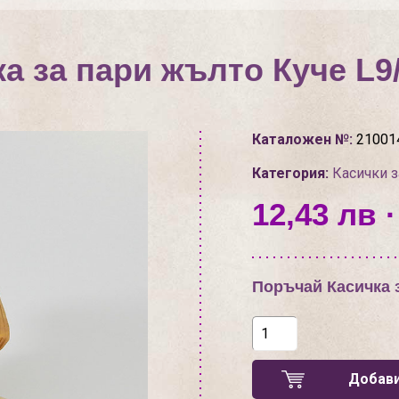
ка за пари жълто Куче L9
Каталожен №:
21001
Категория:
Касички з
12,43 лв ·
Поръчай Касичка 
Добави