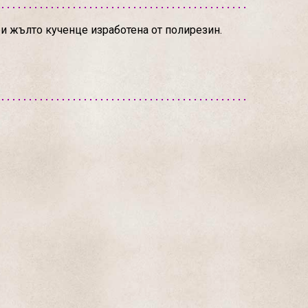
ри жълто кученце изработена от полирезин.