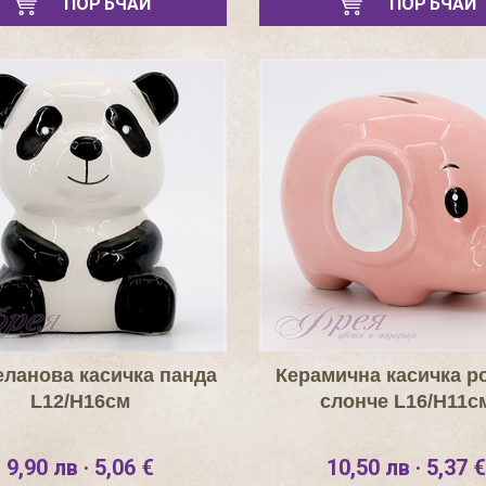
ПОРЪЧАЙ
ПОРЪЧАЙ
ланова касичка панда
Керамична касичка р
L12/H16см
слонче L16/H11с
9,90 лв · 5,06 €
10,50 лв · 5,37 €