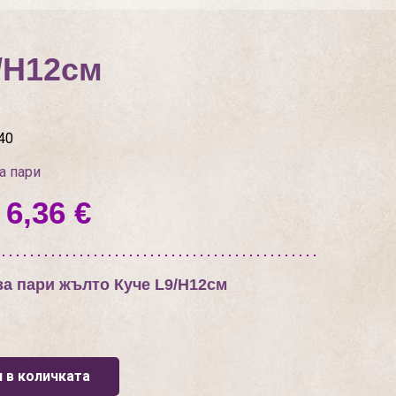
/H12см
40
а пари
 6,36 €
за пари жълто Куче L9/H12см
 в количката