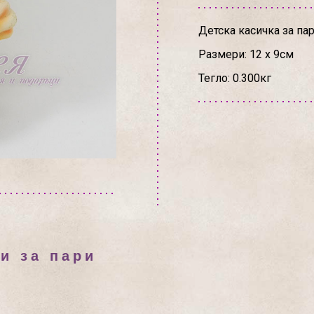
Детска касичка за па
Размери: 12 х 9см
Тегло: 0.300кг
и за пари