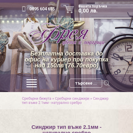
Вашата поръчка
0895 604 655
0,00 лв.
Безплатна доставка до
офис на куриер при покупка
над 150лв (76.70евро)
Сребърни бижута
»
Сребърни синджири
»
Синджир
тип въже 2.1мм - натурално сребро
Синджир тип въже 2.1мм -