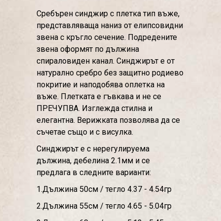
Сребърен синджир с плетка тип въже,
представляваща наниз от елипсовидни
звена с кръгло сечение. Подредените
звена оформят по дължина
спираловиден канал. Синджирът е от
натурално сребро без защитно родиево
покритие и наподобява оплетка на
въже. Плетката е гъвкава и не се
ПРЕЧУПВА. Изглежда стилна и
елегантна. Верижката позволява да се
съчетае също и с висулка.
Синджирът е с нерегулируема
дължина, дебелина 2.1мм и се
предлага в следните варианти:
1.Дължина 50см / тегло 4.37 - 4.54гр
2.Дължина 55см / тегло 4.65 - 5.04гр