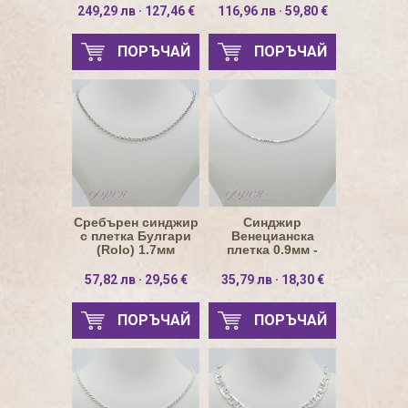
249,29 лв · 127,46 €
116,96 лв · 59,80 €
ПОРЪЧАЙ
ПОРЪЧАЙ
Сребърен синджир
Синджир
с плетка Булгари
Венецианска
(Rolo) 1.7мм
плетка 0.9мм -
натурално сребро
57,82 лв · 29,56 €
35,79 лв · 18,30 €
ПОРЪЧАЙ
ПОРЪЧАЙ