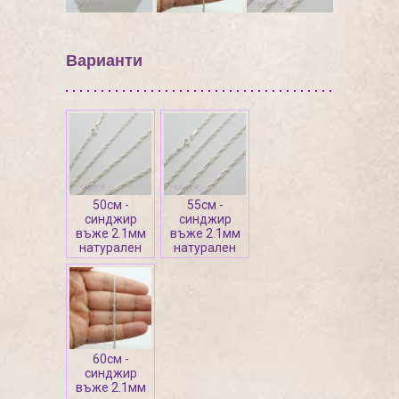
Варианти
50см -
55см -
синджир
синджир
въже 2.1мм
въже 2.1мм
натурален
натурален
60см -
синджир
въже 2.1мм