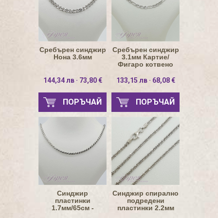
Сребърен синджир
Сребърен синджир
Нона 3.6мм
3.1мм Картие/
Фигаро котвено
звено
144,34 лв · 73,80 €
133,15 лв · 68,08 €
ПОРЪЧАЙ
ПОРЪЧАЙ
Синджир
Синджир спирално
пластинки
подредени
1.7мм/65см -
пластинки 2.2мм
натурално сребро