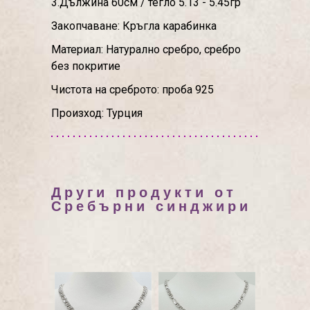
3.Дължина 60см / тегло 5.13 - 5.45гр
Закопчаване: Кръгла карабинка
Материал: Натурално сребро, сребро
без покритие
Чистота на среброто: проба 925
Произход: Турция
Други продукти от
Сребърни синджири