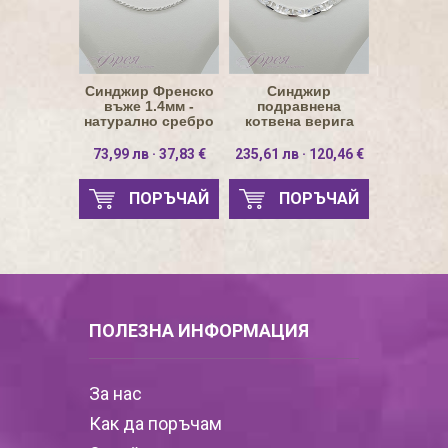
Синджир Френско
Синджир
въже 1.4мм -
подравнена
натурално сребро
котвена верига
4.8мм - натурално
сребро
73,99 лв · 37,83 €
235,61 лв · 120,46 €
ПОРЪЧАЙ
ПОРЪЧАЙ
ПОЛЕЗНА ИНФОРМАЦИЯ
За нас
Как да поръчам