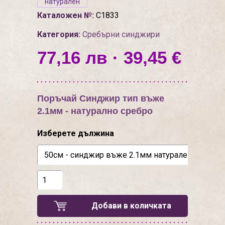
натурален
Каталожен №:
С1833
Категория:
Сребърни синджири
77,16 лв · 39,45 €
Поръчай Синджир тип въже
2.1мм - натурално сребро
Изберете дължина
Добави в количката