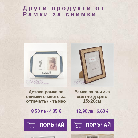
Други продукти от
Рамки за снимки
Детска рамка за
Рамка за снимка
снимки с място за
светло дърво
отпечатък - тъмно
15х20см
син цвят
8,50 лв · 4,35 €
12,90 лв · 6,60 €
ПОРЪЧАЙ
ПОРЪЧАЙ