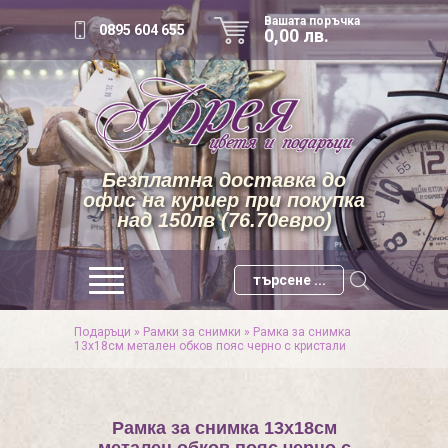
Вашата поръчка
0895 604 655
0,00 лв.
Безплатна доставка до
офис на куриер при покупка
над 150лв (76.70евро)
Подаръци
»
Рамки за снимки
»
Рамка за снимка
13х18см метален обков пояс черно с кристали
Рамка за снимка 13х18см