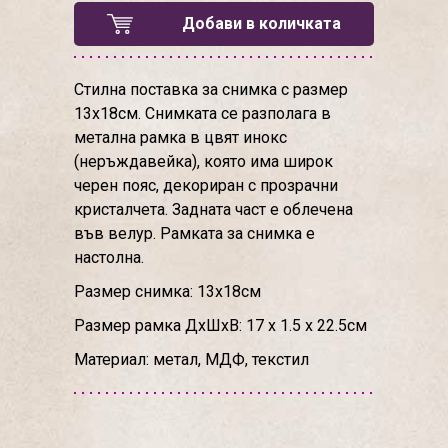
Добави в количката
Стилна поставка за снимка с размер
13х18см. Снимката се разполага в
метална рамка в цвят инокс
(неръждавейка), която има широк
черен пояс, декориран с прозрачни
кристалчета. Задната част е облечена
във велур. Рамката за снимка е
настолна.
Размер снимка: 13х18см
Размер рамка ДхШхВ: 17 х 1.5 х 22.5см
Материал: метал, МДФ, текстил