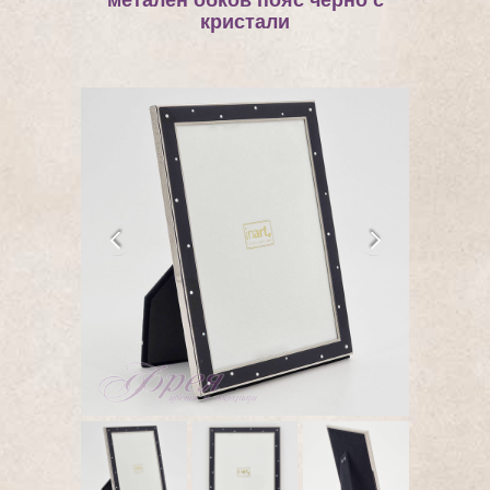
метален обков пояс черно с
кристали