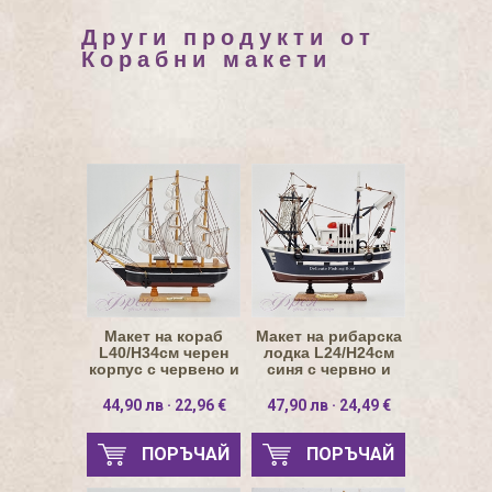
Други продукти от
Корабни макети
Макет на кораб
Макет на рибарска
L40/H34см черен
лодка L24/H24см
корпус с червено и
синя с червно и
бяла линия
бяло
44,90 лв · 22,96 €
47,90 лв · 24,49 €
ПОРЪЧАЙ
ПОРЪЧАЙ