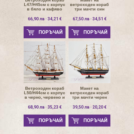
Ветроходен кораб
Макет на
L47/H45см с корпус
ветроходен кораб
в бяло и кафяво
три мачти син
корпус L43/H36.5см
66,90 лв · 34,21 €
67,50 лв · 34,51 €
ПОРЪЧАЙ
ПОРЪЧАЙ
Ветроходен кораб
Макет на
L50/H44см с корпус
ветроходен кораб
в черно, червено и
три мачти черен
бяло
корпус L39/H34см
68,90 лв · 35,23 €
39,50 лв · 20,20 €
ПОРЪЧАЙ
ПОРЪЧАЙ