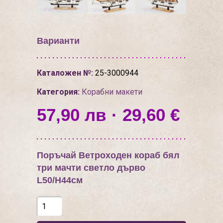
Варианти
Каталожен №:
25-3000944
Категория:
Корабни макети
57,90 лв · 29,60 €
Поръчай Ветроходен кораб бял
три мачти светло дърво
L50/H44см