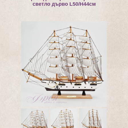
светло дърво L50/H44см