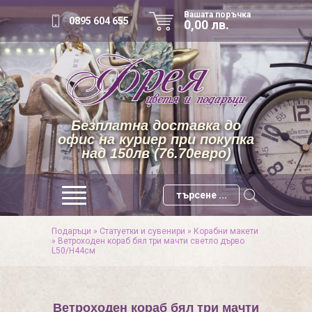
Вашата поръчка
0895 604 655
0,00 лв.
Безплатна доставка до
офис на куриер при покупка
над 150лв (76.70евро)
Подаръци
»
Статуетки и сувенири
»
Корабни макети
»
Ветроходен кораб бял три мачти светло дърво
L50/H44см
Ветроходен кораб бял три мачти