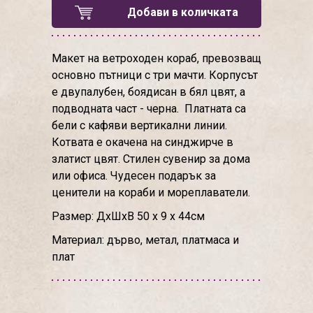
Добави в количката
Макет на ветроходен кораб, превозващ
основно пътници с три мачти. Корпусът
е двупалубен, боядисан в бял цвят, а
подводната част - черна. Платната са
бели с кафяви вертикални линии.
Котвата е окачена на синджирче в
златист цвят. Стилен сувенир за дома
или офиса. Чудесен подарък за
ценители на кораби и мореплаватели.
Размер: ДхШхВ 50 х 9 х 44см
Материал: дърво, метал, платмаса и
плат