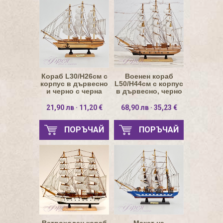
Кораб L30/H26см с
Военен кораб
корпус в дървесно
L50/H44см с корпус
и черно с черна
в дървесно, черно
линия
и бяло
21,90 лв · 11,20 €
68,90 лв · 35,23 €
ПОРЪЧАЙ
ПОРЪЧАЙ