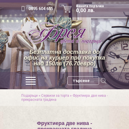
Вашата поръчка
0895 604 655
0,00 лв.
Безплатна доставка до
офис на куриер при покупка
над 150лв (76.70евро)
Подаръци
»
Сервизи за торта
»
Фруктиера две нива -
прекрасната градина
Фруктиера две нива -