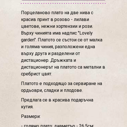
Порцеланово плато на две нива с
красив принт в розово - лилави
цветове, нежни хортензии и рози.
Върху чинията има надпис ''Lovely
garden''. Платото се състои се от малка
и голяма чиния, разположени една
върху друга и разделени от
дистационер. Дръжката и
дистационерът на платото са метални в
сребрист цвят.
Платото е подходящо за сервиране на
ордьоври, сладки и плодове.
Предлага се в красива подаръчна
кутия.
Размери:
- голямо плато: диаметър - 26.5см;