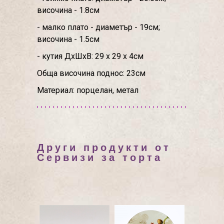
височина - 1.8см
- малко плато - диаметър - 19см;
височина - 1.5см
- кутия ДхШхВ: 29 х 29 х 4см
Обща височина поднос: 23см
Материал: порцелан, метал
Други продукти от
Сервизи за торта