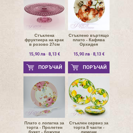
Стъклена
Стъклено въртящо
фруктиера на крак
плато - Кафява
в розово 27см
Орхидея
15,90 лв · 8,13 €
15,90 лв · 8,13 €
ПОРЪЧАЙ
ПОРЪЧАЙ
Плато с лопатка за
Стъклен сервиз за
торта - Пролетен
торта 8 части -
букет - божури
лимони