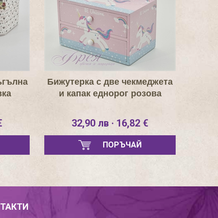
ъгълна
Бижутерка с две чекмеджета
вка
и капак еднорог розова
€
32,90 лв · 16,82 €
ПОРЪЧАЙ
ТАКТИ