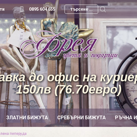
ти
0895 604 655
вка до офис на куриер
150лв (76.70евро)
ЗЛАТНИ БИЖУТА
СРЕБЪРНИ БИЖУТА
РЪЧНА 
елена пеперуда