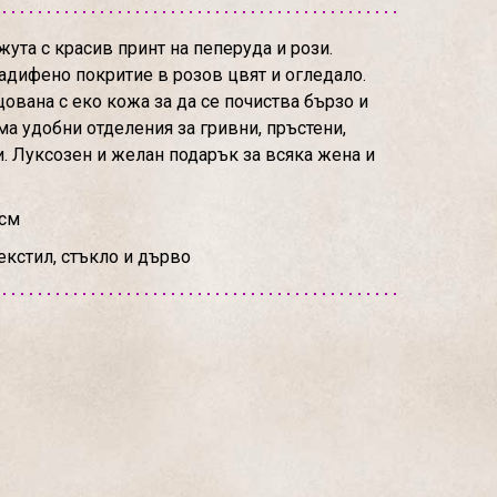
жута с красив принт на пеперуда и рози.
кадифено покритие в розов цвят и огледало.
цована с еко кожа за да се почиства бързо и
ма удобни отделения за гривни, пръстени,
. Луксозен и желан подарък за всяка жена и
 см
екстил, стъкло и дърво