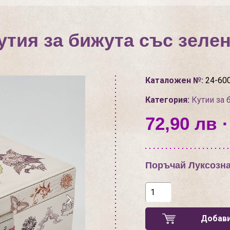
утия за бижута със зеле
Каталожен №:
24-60
Категория:
Кутии за 
72,90 лв ·
Поръчай Луксозна
Добави