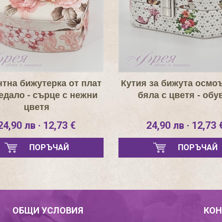
нтна бижутерка от плат
Кутия за бижута осмо
едало - сърце с нежни
бяла с цветя - обу
цветя
24,90 лв · 12,73 €
24,90 лв · 12,73 
ПОРЪЧАЙ
ПОРЪЧАЙ
ОБЩИ УСЛОВИЯ
КОН