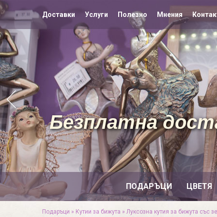
Доставки
Услуги
Полезно
Мнения
Контак
Безплатна доста
ПОДАРЪЦИ
ЦВЕТЯ
Подаръци
»
Кутии за бижута
»
Луксозна кутия за бижута със з