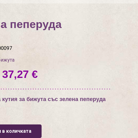
на пеперуда
00097
бижута
 37,27 €
 кутия за бижута със зелена пеперуда
 в количката