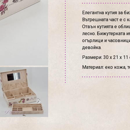
Елегантна кутия за би
Вътрешната част е с 
Отвън кутията е обли
лесно. Бижутерката и
огърлици и часовници
девойка.
Размери: 30 х 21 х 11
Материал: еко кожа, т