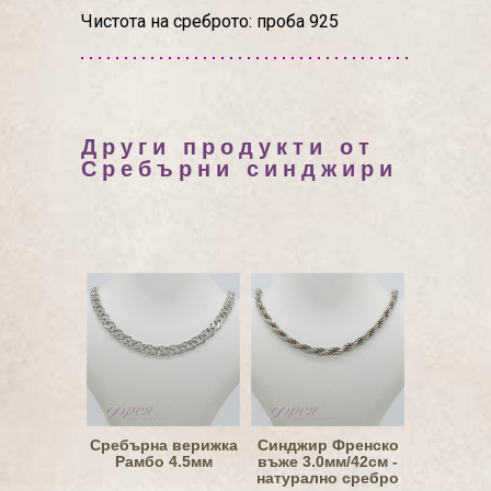
Чистота на среброто: проба 925
Други продукти от
Сребърни синджири
Сребърна верижка
Синджир Френско
Рамбо 4.5мм
въже 3.0мм/42см -
натурално сребро