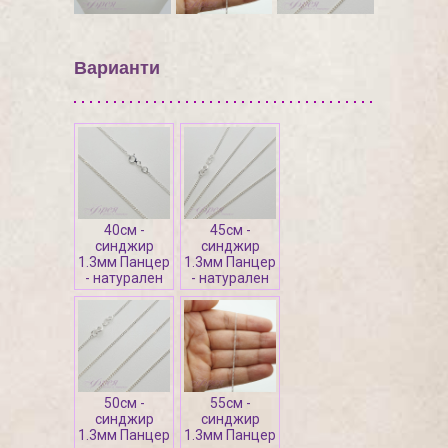
Варианти
40см -
45см -
синджир
синджир
1.3мм Панцер
1.3мм Панцер
- натурален
- натурален
50см -
55см -
синджир
синджир
1.3мм Панцер
1.3мм Панцер