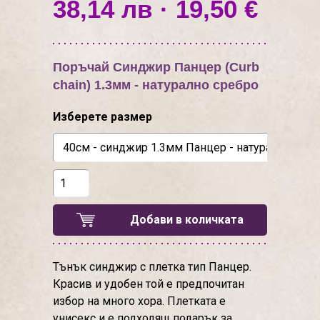
38,14 лв · 19,50 €
Поръчай Синджир Панцер (Curb
chain) 1.3мм - натурално сребро
Изберете размер
Добави в количката
Тънък синджир с плетка тип Панцер.
Красив и удобен той е предпочитан
избор на много хора. Плетката е
унисекс и е подходящ подарък за