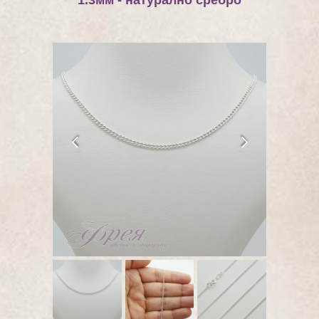
1.3мм - натурално сребро