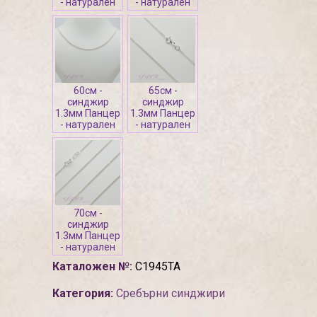
- натурален
- натурален
60см -
65см -
синджир
синджир
1.3мм Панцер
1.3мм Панцер
- натурален
- натурален
70см -
синджир
1.3мм Панцер
- натурален
Каталожен №:
С1945ТА
Категория:
Сребърни синджири