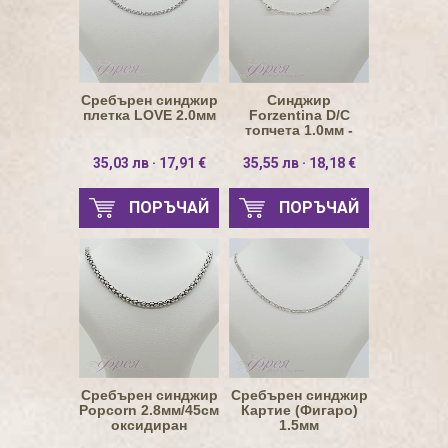
Сребърен синджир
Синджир
плетка LOVE 2.0мм
Forzentina D/C
топчета 1.0мм -
натурално сребро
35,03 лв · 17,91 €
35,55 лв · 18,18 €
ПОРЪЧАЙ
ПОРЪЧАЙ
Сребърен синджир
Сребърен синджир
Popcorn 2.8мм/45см
Картие (Фигаро)
оксидиран
1.5мм