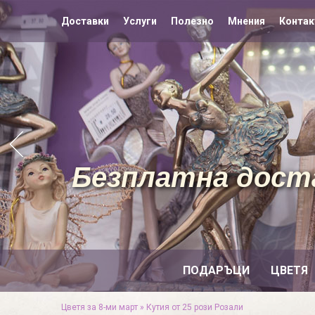
Доставки
Услуги
Полезно
Мнения
Контак
Безплатна доста
ПОДАРЪЦИ
ЦВЕТЯ
Цветя за 8-ми март
»
Кутия от 25 рози Розали