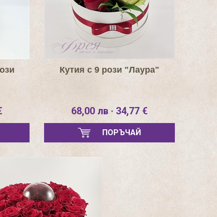
рози
Кутия с 9 рози "Лаура"
€
68,00 лв · 34,77 €
ПОРЪЧАЙ