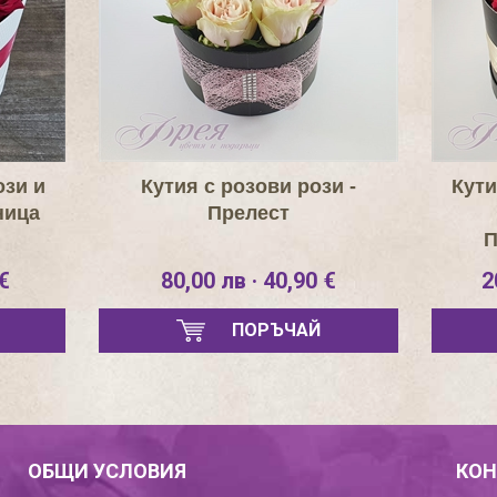
ози и
Кутия с розови рози -
Кути
ница
Прелест
П
€
80,00 лв · 40,90 €
2
ПОРЪЧАЙ
ОБЩИ УСЛОВИЯ
КОН