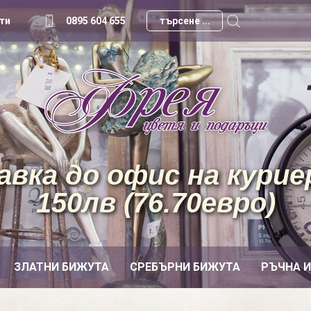
ти
0895 604 655
вка до офис на куриер
150лв (76.70евро)
ЗЛАТНИ БИЖУТА
СРЕБЪРНИ БИЖУТА
РЪЧНА 