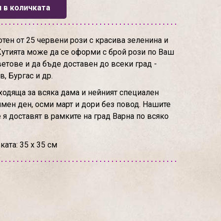
 в количката
отен от 25 червени рози с красива зеленина и
Кутията може да се оформи с брой рози по Ваш
ветове и да бъде доставен до всеки град -
в, Бургас и др.
одяща за всяка дама и нейният специален
имен ден, осми март и дори без повод. Нашите
я доставят в рамките на град Варна по всяко
ата: 35 х 35 см