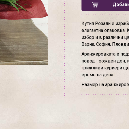
Добави
Кутия Розали е израб
елегантна опаковка. 
избор и в различни ц
Варна, София, Пловди
Аранжировката е подх
повод - рожден ден, 
грижливи куриери ще 
време на деня.
Размер на аранжировк