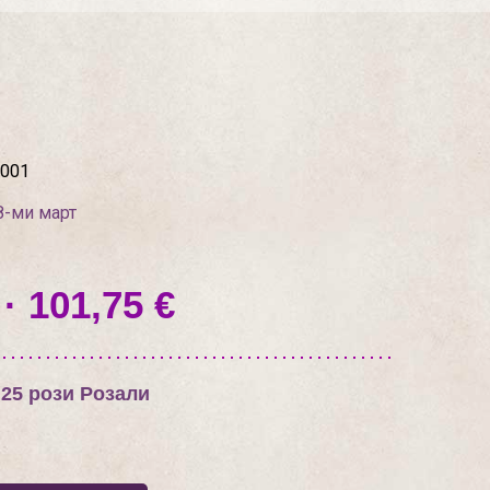
001
8-ми март
· 101,75 €
 25 рози Розали