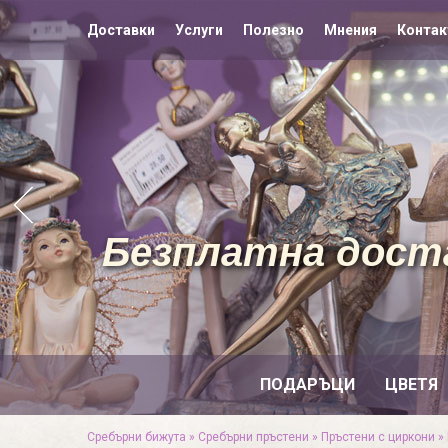
Доставки
Услуги
Полезно
Мнения
Контак
Безплатна доста
ПОДАРЪЦИ
ЦВЕТЯ
Сребърни бижута
»
Сребърни пръстени
»
Пръстени с циркони
»