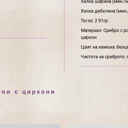
Халка ширина (мин./ма
Халка дебелина (мин./
Тегло: 2.91гр
Материал: Сребро с 
циркон
Цвят на камъка: безц
Чистота на среброто: 
ени с циркони