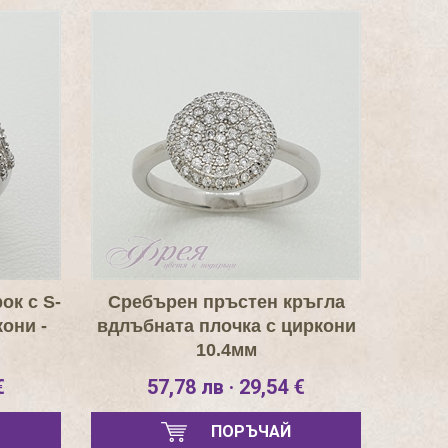
ок с S-
Сребърен пръстен кръгла
они -
вдлъбната плочка с циркони
10.4мм
€
57,78 лв · 29,54 €
ПОРЪЧАЙ