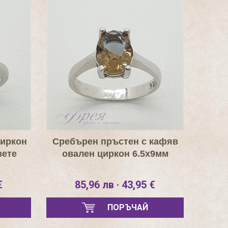
циркон
Сребърен пръстен с кафяв
вете
овален циркон 6.5х9мм
€
85,96 лв · 43,95 €
ПОРЪЧАЙ