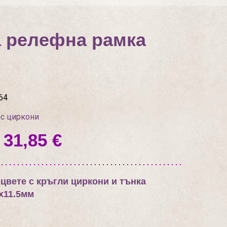
а релефна рамка
64
 с циркони
 31,85 €
цвете с кръгли циркони и тънка
х11.5мм