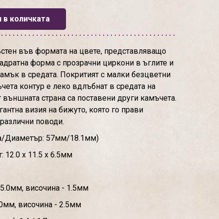
 в количката
стен във формата на цвете, представляващо
адратна форма с прозрачни циркони в ъглите и
амък в средата. Покритият с малки безцветни
ета контур е леко вдлъбнат в средата на
т външната страна са поставени други камъчета.
антна визия на бижуто, която го прави
различни поводи.
а/Диаметър: 57мм/18.1мм)
12.0 х 11.5 х 6.5мм
.5.0мм, височина - 1.5мм
.0мм, височина - 2.5мм