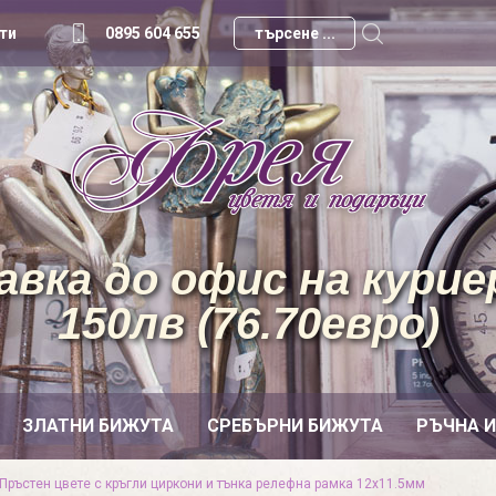
ти
0895 604 655
вка до офис на куриер
150лв (76.70евро)
ЗЛАТНИ БИЖУТА
СРЕБЪРНИ БИЖУТА
РЪЧНА 
Пръстен цвете с кръгли циркони и тънка релефна рамка 12х11.5мм