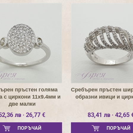
ърен пръстен голяма
Сребърен пръстен шир
а с циркони 11х9.4мм и
образни ивици и цирк
две малки
52,36 лв · 26,77 €
83,41 лв · 42,65 
ПОРЪЧАЙ
ПОРЪЧАЙ