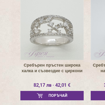
Сребърен пръстен широка
Среб
халка и съзвездие с циркони
н
82,17 лв · 42,01 €
ПОРЪЧАЙ