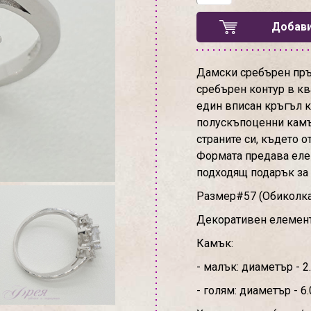
Добави
Дамски сребърен пръ
сребърен контур в кв
един вписан кръгъл к
полускъпоценни камъч
страните си, където о
Формата предава елег
подходящ подарък за 
Размер#57 (Обиколк
Декоративен елемент: 
Камък:
- малък: диаметър - 2
- голям: диаметър - 6