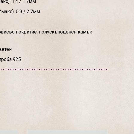
кс): 1.4 / 1.7мм
макс): 0.9 / 2.7мм
родиево покритие, полускъпоценен камък
ветен
проба 925