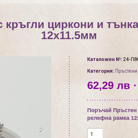
с кръгли циркони и тънк
12х11.5мм
Каталожен №:
24-П8
Категория:
Пръстени
62,29 лв ·
Поръчай Пръстен 
релефна рамка 12