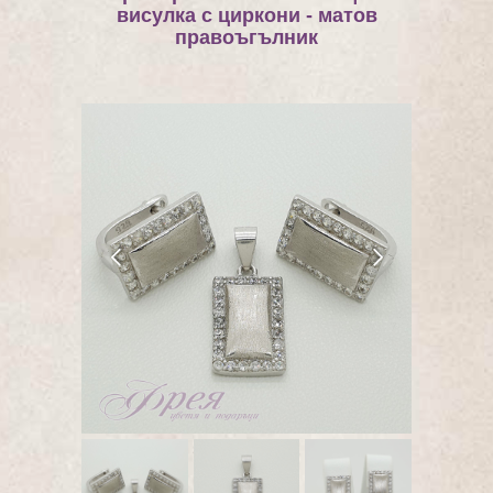
висулка с циркони - матов
правоъгълник