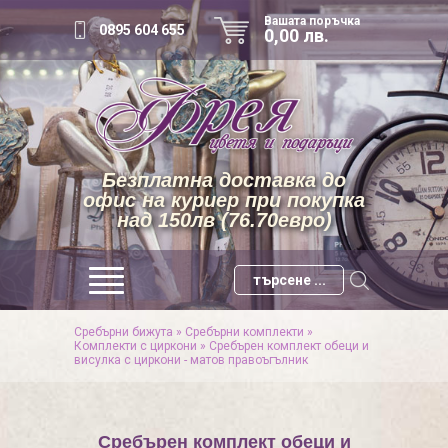
Вашата поръчка
0895 604 655
0,00 лв.
Безплатна доставка до
офис на куриер при покупка
над 150лв (76.70евро)
Сребърни бижута
»
Сребърни комплекти
»
Комплекти с циркони
»
Сребърен комплект обеци и
висулка с циркони - матов правоъгълник
Сребърен комплект обеци и