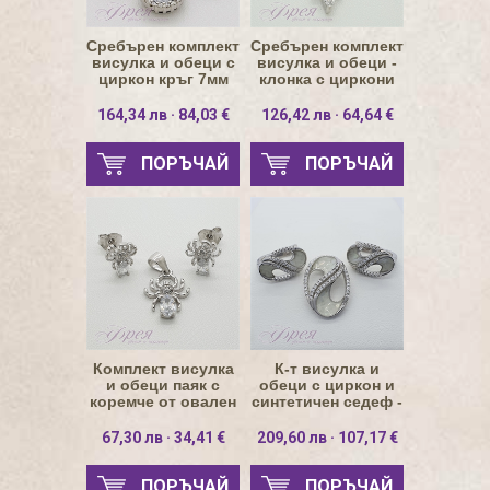
Сребърен комплект
Сребърен комплект
висулка и обеци с
висулка и обеци -
циркон кръг 7мм
клонка с циркони
164,34 лв · 84,03 €
126,42 лв · 64,64 €
ПОРЪЧАЙ
ПОРЪЧАЙ
Комплект висулка
К-т висулка и
и обеци паяк с
обеци с циркон и
коремче от овален
синтетичен седеф -
циркон
елипса
67,30 лв · 34,41 €
209,60 лв · 107,17 €
ПОРЪЧАЙ
ПОРЪЧАЙ