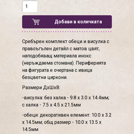
Добави в количката
Сребърен комплект обеци и висулка с
правоъгълен детайл с матов цвят,
наподобяващ материала инокс
(неръждаема стомана). Периферията
на фигурата е очертана с ивица
безцветни циркони.
Размери ДхШхВ:
-висулка: без халка - 9.8 х 3.0 х 14.4мм;
с халка - 7.5 х 4.5 х 21.5мм
-обеци: декоративен елемент: 10.0 х 3.2
х 14.5мм; общ размер - 10.0 х 13.5 х
14.5мм