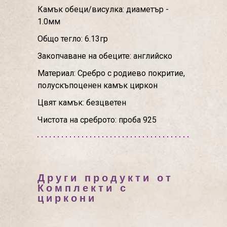
Камък обеци/висулка: диаметър -
1.0мм
Общо тегло: 6.13гр
Закопчаване на обеците: английско
Материал: Сребро с родиево покритие,
полускъпоценен камък циркон
Цвят камък: безцветен
Чистота на среброто: проба 925
Други продукти от
Комплекти с
циркони