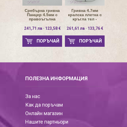
Сребърна гривна
Гривна 4.7мм
Панцер 4.5мм с
кралска плетка с
правоъгълна
кръгла тел -
плочка
натурална
241,71 лв · 123,58 €
261,61 лв · 133,76 €
ПОРЪЧАЙ
ПОРЪЧАЙ
ПОЛЕЗНА ИНФОРМАЦИЯ
За нас
Как да поръчам
Онлайн магазин
Нашите партньори