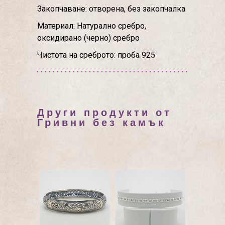
Закопчаване: отворена, без закопчалка
Материал: Натурално сребро,
оксидирано (черно) сребро
Чистота на среброто: проба 925
Други продукти от
Гривни без камък