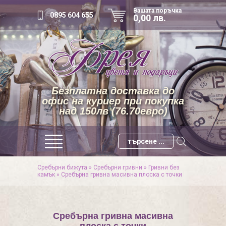
Вашата поръчка
0895 604 655
0,00 лв.
Безплатна доставка до
офис на куриер при покупка
над 150лв (76.70евро)
Сребърни бижута
»
Сребърни гривни
»
Гривни без
камък
»
Сребърна гривна масивна плоска с точки
Сребърна гривна масивна