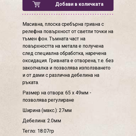
Добави в количката
Масивна, плоска сребърна гривна с
релефна повърхност от светли точки на
тъмен фон. Тъмната част на
повърхността на метала е получена
след специална обработка, наречена
оксидация. Гривната е отворена, т.е. без
закопчалка и позволява използването
и от дами с различна дебелина на
ръката.
Размер на отвора: 65 х 49мм -
позволява регулиране
Ширина (макс.): 27мм
Дебелина: 2.0мм
Тегло: 18.07гр