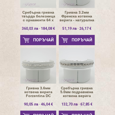
Сребърна гривна
Гривна 3.2мм
твърда белезница
Френска котвена
с орнаменти 64 х
верига - натурална
12мм
360,03 лв · 184,08 €
51,19 лв · 26,17 €
ПОРЪЧАЙ
ПОРЪЧАЙ
Гривна 3.6мм
Сребърна гривна
котвена верига
5.0мм подравнена
Forzentina DC
котвена верига
21.5см - натурална
90,05 лв · 46,04 €
132,70 лв · 67,85 €