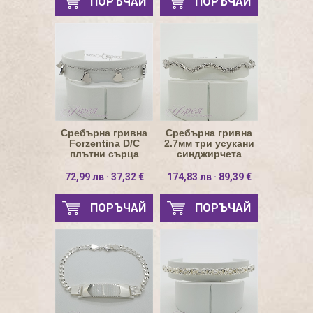
ПОРЪЧАЙ
ПОРЪЧАЙ
Сребърна гривна
Сребърна гривна
Forzentina D/C
2.7мм три усукани
плътни сърца
синджирчета
1.3мм
72,99 лв · 37,32 €
174,83 лв · 89,39 €
ПОРЪЧАЙ
ПОРЪЧАЙ