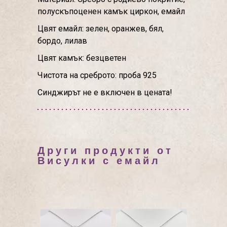
полускъпоценен камък циркон, емайл
Цвят емайл: зелен, оранжев, бял,
бордо, лилав
Цвят камък: безцветен
Чистота на среброто: проба 925
Синджирът не е включен в цената!
Други продукти от
Висулки с емайл