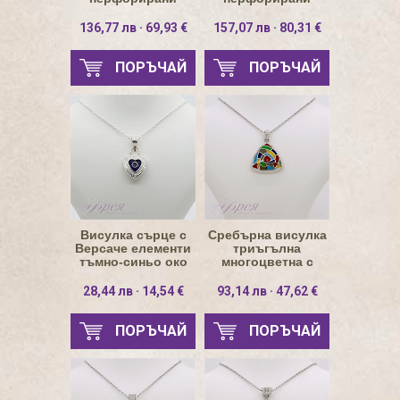
цветя на син фон
цветя на лилав
Ø24мм
фон
136,77 лв · 69,93 €
157,07 лв · 80,31 €
ПОРЪЧАЙ
ПОРЪЧАЙ
Висулка сърце с
Сребърна висулка
Версаче елементи
триъгълна
тъмно-синьо око
многоцветна с
12х12мм
емайл 16.8х16.8мм
28,44 лв · 14,54 €
93,14 лв · 47,62 €
ПОРЪЧАЙ
ПОРЪЧАЙ