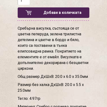
Добави в количката
Сребърна висулка, състояща се от
цветна пеперуда, зелена трилистна
детелина и цветче в бордо и бяло,
които са поставени в тънка
елипсовидна рамка. Покритието на
елементите е от емайл. Висулката е
допълнително декорирана с безцветни
циркони.
Общ размер ДхШхВ: 20.0 х 6.0 х 35.0мм
Размер без халка ДхШхВ: 20.0 х 5.5 х
25.0мм
Тегло: 4.97гр
Материал: Сребро с родиево покритие,