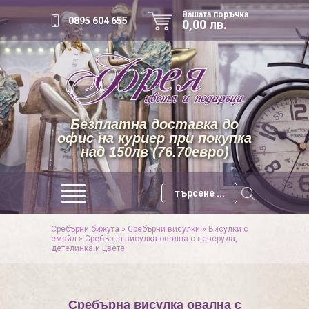
Вашата поръчка
0895 604 655
0,00 лв.
Безплатна доставка до
офис на куриер при покупка
над 150лв (76.70евро)
Сребърни бижута
»
Сребърни висулки
»
Висулки с
емайл
»
Сребърна висулка овална с пеперуда,
детелинка и цвете
Сребърна висулка овална с