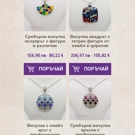
Сребърна висулка
Висулка квадрат с
полукръг с фигури
тетрис фигури от
в различни
емайл и циркони
цветове
21х21мм
156,90 лв · 80,22 €
206,97 лв · 105,82 €
ПОРЪЧАЙ
ПОРЪЧАЙ
Висулка с емайл
Сребърна висулка
кръг с
кръгла с
перфорирани
перфорирани