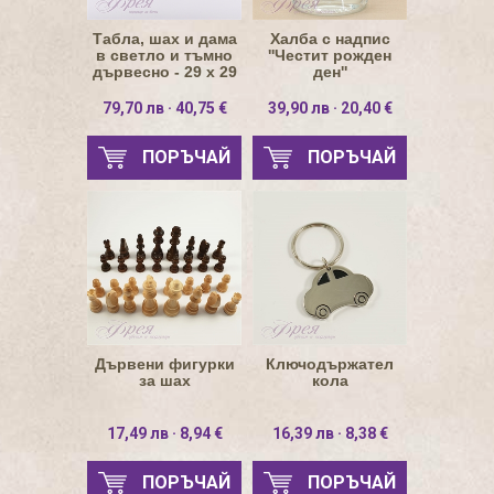
Табла, шах и дама
Халба с надпис
в светло и тъмно
''Честит рожден
дървесно - 29 х 29
ден''
см
79,70 лв · 40,75 €
39,90 лв · 20,40 €
ПОРЪЧАЙ
ПОРЪЧАЙ
Дървени фигурки
Ключодържател
за шах
кола
17,49 лв · 8,94 €
16,39 лв · 8,38 €
ПОРЪЧАЙ
ПОРЪЧАЙ