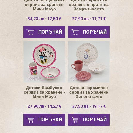
Детски порцеланов
Детски сервиз за
сервиз за хранене
хранене с принт на
Мики Маус
Замръзналото
кралство от
пластмаса
34,23 лв · 17,50 €
22,90 лв · 11,71 €
ПОРЪЧАЙ
ПОРЪЧАЙ
Детски бамбуков
Детски керамичен
сервиз за хранене -
сервиз за хранене
Мини Маус
Хипопотам с
балони
27,90 лв · 14,27 €
37,50 лв · 19,17 €
ПОРЪЧАЙ
ПОРЪЧАЙ