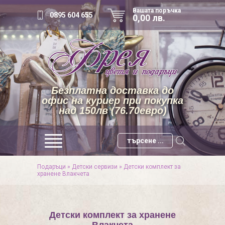
Вашата поръчка
0895 604 655
0,00 лв.
Безплатна доставка до
офис на куриер при покупка
над 150лв (76.70евро)
Подаръци
»
Детски сервизи
»
Детски комплект за
хранене Влакчета
Детски комплект за хранене