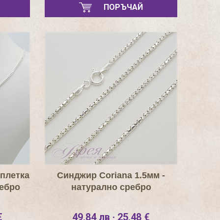
ПОРЪЧАЙ
плетка
Синджир Coriana 1.5мм -
ребро
натурално сребро
€
49,84 лв · 25,48 €