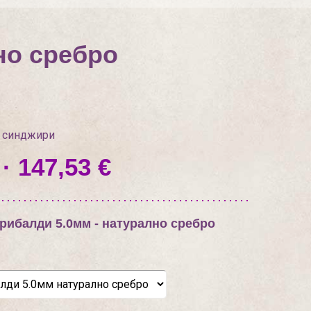
но сребро
 синджири
· 147,53 €
рибалди 5.0мм - натурално сребро