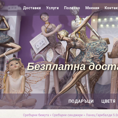
Доставки
Услуги
Полезно
Мнения
Контак
Безплатна доста
ПОДАРЪЦИ
ЦВЕТЯ
Сребърни бижута
»
Сребърни синджири
»
Ланец Гарибалди 5.0