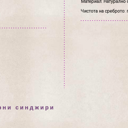
Материал: Натурално 
Чистота на среброто: 
рни синджири