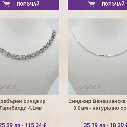
ПОРЪЧАЙ
ПОРЪЧАЙ
ребърен синджир
Синджир Венецианска 
Гарибалди 4.1мм
0.9мм - натурално с
25,59 лв · 115,34 €
35,79 лв · 18,30 