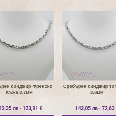
рен синджир Френско
Сребърен синджир ти
въже 2.7мм
2.6мм
42,35 лв · 123,91 €
142,05 лв · 72,63