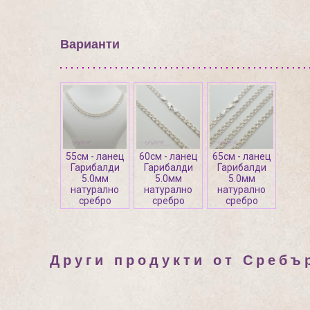
Варианти
55см - ланец
60см - ланец
65см - ланец
Гарибалди
Гарибалди
Гарибалди
5.0мм
5.0мм
5.0мм
натурално
натурално
натурално
сребро
сребро
сребро
Други продукти от Сребъ