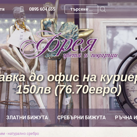
ти
0895 604 655
вка до офис на куриер
150лв (76.70евро)
ЗЛАТНИ БИЖУТА
СРЕБЪРНИ БИЖУТА
РЪЧНА 
мм - натурално сребро