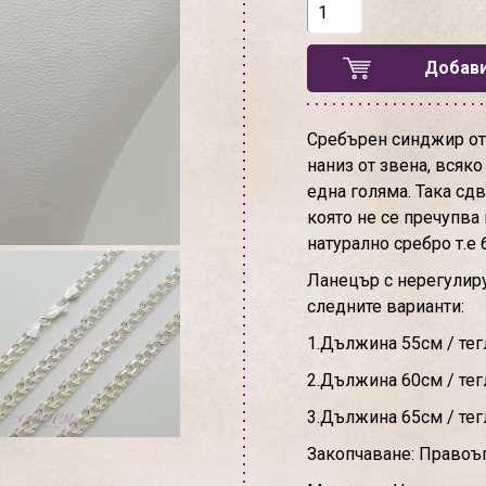
Добави
Сребърен синджир от 
наниз от звена, всяко
една голяма. Така сд
която не се пречупва
натурално сребро т.е 
Ланецър с нерегулир
следните варианти:
1.Дължина 55см / тегл
2.Дължина 60см / тегл
3.Дължина 65см / тегл
Закопчаване: Правоъ