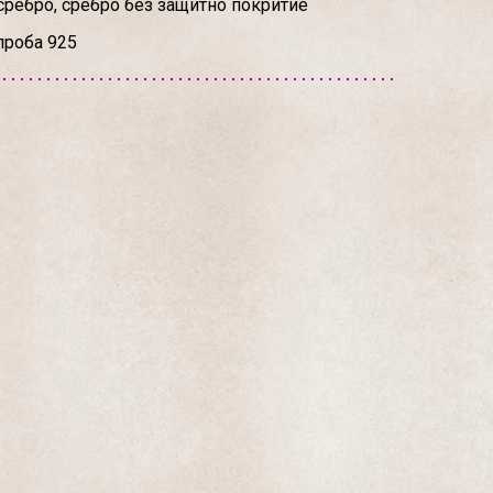
сребро, сребро без защитно покритие
проба 925