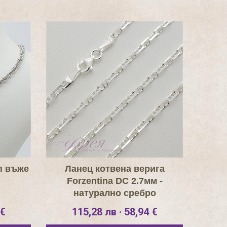
п въже
Ланец котвена верига
Forzentina DC 2.7мм -
натурално сребро
 €
115,28 лв · 58,94 €