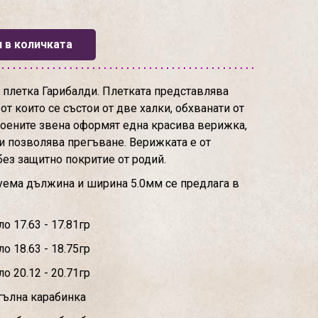
 в количката
плетка Гарибалди. Плетката представлява
 от които се състои от две халки, обхванати от
воените звена оформят една красива верижка,
 и позволява прегъване. Верижката е от
без защитно покритие от родий.
уема дължина и ширина 5.0мм се предлага в
о 17.63 - 17.81гр
о 18.63 - 18.75гр
о 20.12 - 20.71гр
гълна карабинка