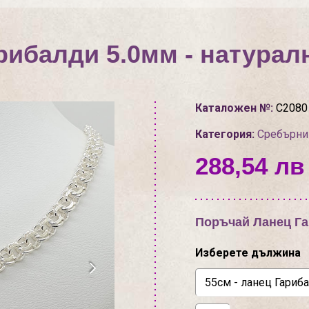
рибалди 5.0мм - натурал
Каталожен №:
С2080
Категория:
Сребърни
288,54 лв 
Поръчай Ланец Га
Изберете дължина