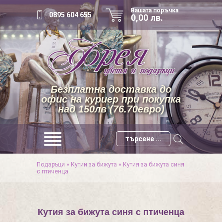
Вашата поръчка
0895 604 655
0,00 лв.
Безплатна доставка до
офис на куриер при покупка
над 150лв (76.70евро)
Подаръци
»
Кутии за бижута
»
Кутия за бижута синя
с птиченца
Кутия за бижута синя с птиченца