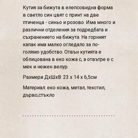
Кутия за бижута в елепсовидна форма
в светло син цвят с принт на две
птиченца - синьо и розово. Има много и
различни отделения за подредбата и
съхранението на бижута. На горният
капак има малко огледало за по-
голямо удобство. Отвън кутията е
облицована в еко кожа с, а отвътре е с
мек и нежен велур.
Размери ДхШхВ: 23 х 14 х 6,5см
Материал: еко кожа, метал, текстил,
дърво,стъкло