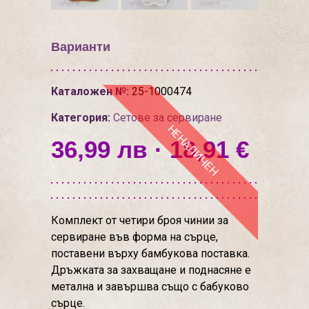
Варианти
Каталожен №:
25-1000474
Категория:
Сетове за сервиране
НЕНАЛИЧЕН
36,99 лв · 18,91 €
Комплект от четири броя чинии за
сервиране във форма на сърце,
поставени върху бамбукова поставка.
Дръжката за захващане и поднасяне е
метална и завършва също с бабуково
сърце.