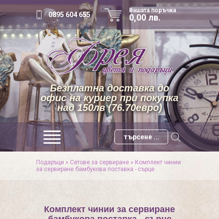
Вашата поръчка
0895 604 655
0,00 лв.
Безплатна доставка до
офис на куриер при покупка
над 150лв (76.70евро)
Подаръци
»
Сетове за сервиране
»
Комплект чинии
за сервиране бамбукова поставка - сърце
Комплект чинии за сервиране