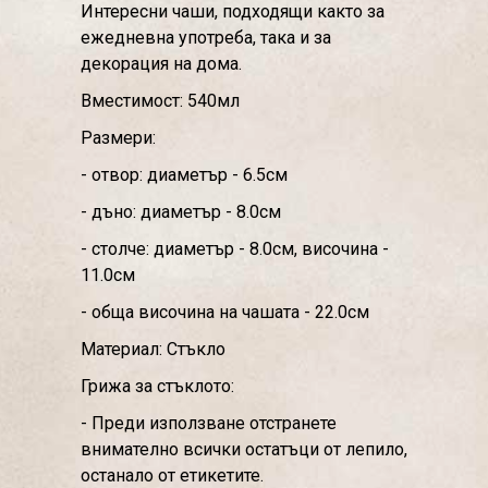
Интересни чаши, подходящи както за
ежедневна употреба, така и за
декорация на дома.
Вместимост: 540мл
Размери:
- отвор: диаметър - 6.5см
- дъно: диаметър - 8.0см
- столче: диаметър - 8.0см, височина -
11.0см
- обща височина на чашата - 22.0см
Материал: Стъкло
Грижа за стъклото:
- Преди използване отстранете
внимателно всички остатъци от лепило,
останало от етикетите.