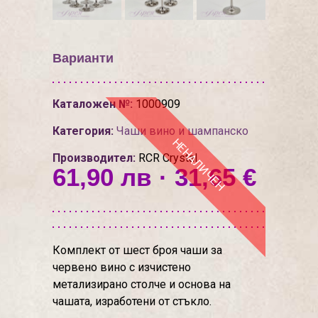
Варианти
Каталожен №:
1000909
Категория:
Чаши вино и шампанско
НЕНАЛИЧЕН
Производител:
RCR Crystal
61,90 лв · 31,65 €
Комплект от шест броя чаши за
червено вино с изчистено
метализирано столче и основа на
чашата, изработени от стъкло.