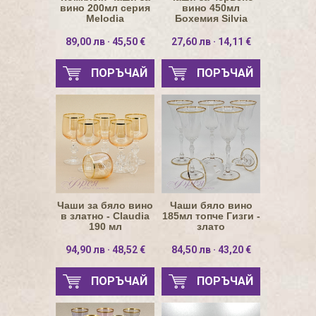
вино 200мл серия
вино 450мл
Melodia
Бохемия Silvia
89,00 лв · 45,50 €
27,60 лв · 14,11 €
ПОРЪЧАЙ
ПОРЪЧАЙ
Чаши за бяло вино
Чаши бяло вино
в златно - Claudia
185мл топче Гизги -
190 мл
злато
94,90 лв · 48,52 €
84,50 лв · 43,20 €
ПОРЪЧАЙ
ПОРЪЧАЙ