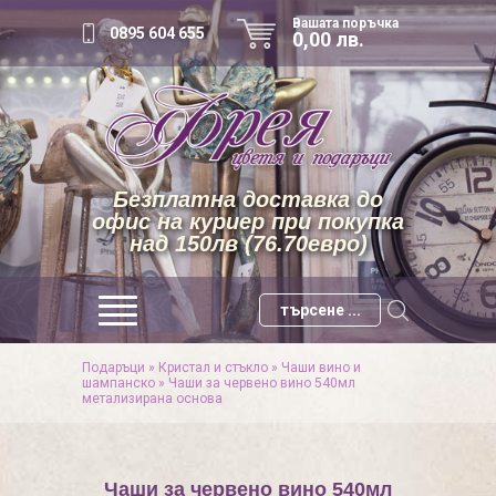
Вашата поръчка
0895 604 655
0,00 лв.
Безплатна доставка до
офис на куриер при покупка
над 150лв (76.70евро)
Подаръци
»
Кристал и стъкло
»
Чаши вино и
шампанско
»
Чаши за червено вино 540мл
метализирана основа
Чаши за червено вино 540мл