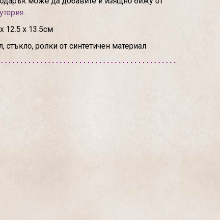
подарък може да добавите и изящно бижу от
утерия
.
 12.5 х 13.5см
, стъкло, ролки от синтетичен материал