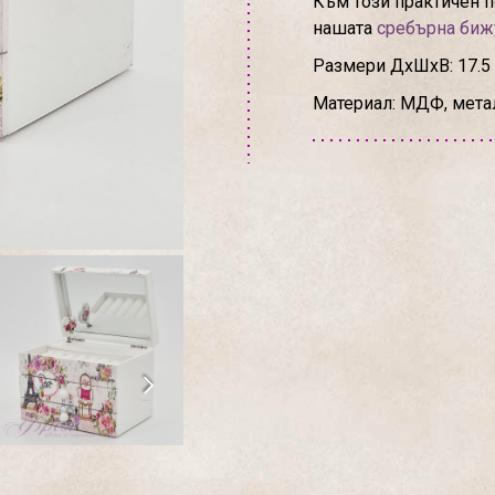
Към този практичен 
нашата
сребърна биж
Размери ДхШхВ: 17.5 х
Материал: МДФ, метал