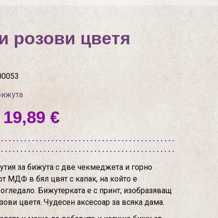
и розови цветя
00053
бижута
 19,89 €
тия за бижута с две чекмеджета и горно
от МДФ в бял цвят с капак, на който е
огледало. Бижутерката е с принт, изобразяващ
зови цветя. Чудесен аксесоар за всяка дама.