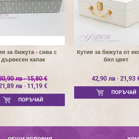
ия за бижута - сива с
Кутия за бижута от ек
дървесен капак
бял цвят
30,90 лв · 15,80 €
42,90 лв · 21,93 
21,89 лв · 11,19 €
ПОРЪЧАЙ
ПОРЪЧАЙ