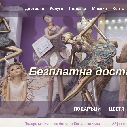
Доставки
Услуги
Полезно
Мнения
Контак
Безплатна доста
ПОДАРЪЦИ
ЦВЕТЯ
Подаръци
»
Кутии за бижута
»
Бижутерка музикална - Айфелова