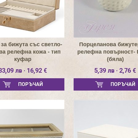
 за бижута със светло-
Порцеланова бижуте
ва релефна кожа - тип
релефна повърност- 
куфар
(бяла)
33,09 лв · 16,92 €
5,39 лв · 2,76 €
ПОРЪЧАЙ
ПОРЪЧАЙ