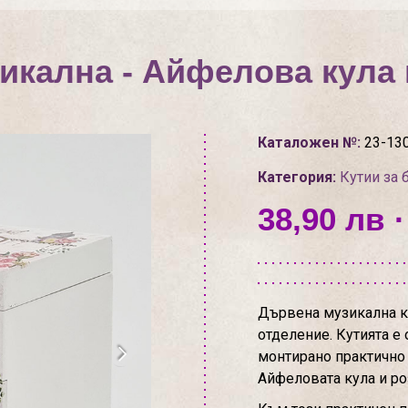
икална - Айфелова кула 
Каталожен №:
23-13
Категория:
Кутии за 
38,90 лв ·
Дървена музикална ку
отделение. Кутията е 
монтирано практично 
Айфеловата кула и ро