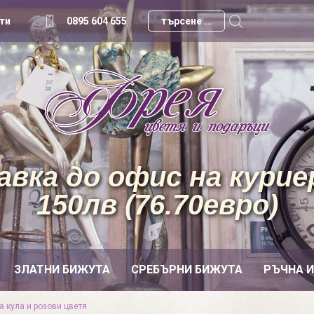
ти
0895 604 655
вка до офис на куриер
150лв (76.70евро)
ЗЛАТНИ БИЖУТА
СРЕБЪРНИ БИЖУТА
РЪЧНА 
 кула и розови цветя