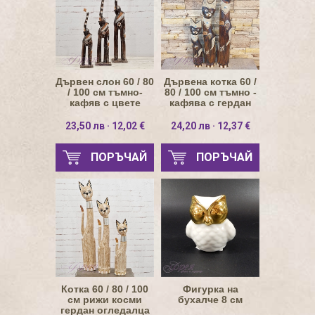
Дървен слон 60 / 80
Дървена котка 60 /
/ 100 см тъмно-
80 / 100 см тъмно -
кафяв с цвете
кафява с гердан
23,50 лв · 12,02 €
24,20 лв · 12,37 €
ПОРЪЧАЙ
ПОРЪЧАЙ
Котка 60 / 80 / 100
Фигурка на
см рижи косми
бухалче 8 см
гердан огледалца