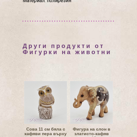
Материал: полирезин
Други продукти от
Фигурки на животни
Сова 11 см бяла с
Фигура на слон в
кафяви пера върху
златисто-кафяв