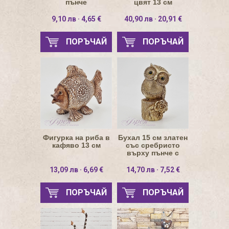
пънче
цвят 13 см
9,10 лв · 4,65 €
40,90 лв · 20,91 €
ПОРЪЧАЙ
ПОРЪЧАЙ
Фигурка на риба в
Бухал 15 см златен
кафяво 13 см
със сребристо
върху пънче с
цвете
13,09 лв · 6,69 €
14,70 лв · 7,52 €
ПОРЪЧАЙ
ПОРЪЧАЙ