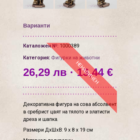
Варианти
Каталожен №:
1000389
Категория:
Фигурки на животни
НЕНАЛИЧЕН
26,29 лв · 13,44 €
Декоративна фигура на сова абсолвент
в сребрист цвят на тялото и златисти
дреха и шапка.
Размери ДхШхВ: 9 х 8 х 19 см