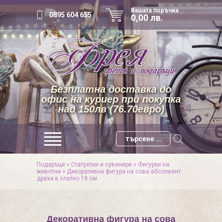
Вашата поръчка
0895 604 655
0,00 лв.
Безплатна доставка до
офис на куриер при покупка
над 150лв (76.70евро)
Подаръци
»
Статуетки и сувенири
»
Фигурки на
животни
»
Декоративна фигура на сова абсолвент
дреха в златно 19 см
Декоративна фигура на сова