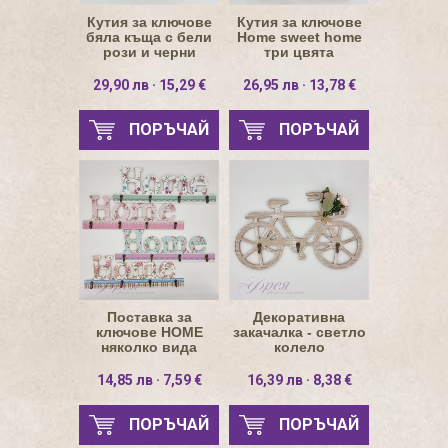
Кутия за ключове
Кутия за ключове
бяла къща с бели
Home sweet home
рози и черни
три цвята
ключове
29,90 лв · 15,29 €
26,95 лв · 13,78 €
ПОРЪЧАЙ
ПОРЪЧАЙ
Поставка за
Декоративна
ключове HOME
закачалка - светло
няколко вида
колело
14,85 лв · 7,59 €
16,39 лв · 8,38 €
ПОРЪЧАЙ
ПОРЪЧАЙ