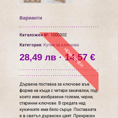
Варианти
Каталожен №:
1000302
Категория:
Кутии за ключове
НЕНАЛИЧЕН
28,49 лв · 14,57 €
Дървена поставка за ключове във
форма на къща с четири закачалки, под
които има изобразени големи, черни,
старинни ключове. В средата над
кукичките има бяло сърце. Поставката
е в светъл дървесен цвят. Прекрасен