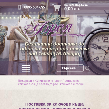
Вашата поръчка
0895 604 655
0,00 лв.
Безплатна доставка до
офис на куриер при покупка
над 150лв (76.70евро)
Подаръци
»
Кутии за ключове
»
Поставка за
ключове къща светло дърво - ключове и сърце
Поставка за ключове къща