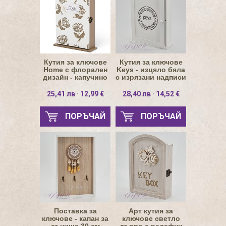
Кутия за ключове
Кутия за ключове
Home с флорален
Keys - изцяло бяла
дизайн - капучино
с изрязани надписи
корпус
25,41 лв · 12,99 €
28,40 лв · 14,52 €
ПОРЪЧАЙ
ПОРЪЧАЙ
Поставка за
Арт кутия за
ключове - капан за
ключове светло