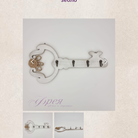
зебло