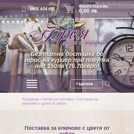
Вашата поръчка
0895 604 655
0,00 лв.
Безплатна доставка до
офис на куриер при покупка
над 150лв (76.70евро)
Подаръци
»
Кутии за ключове
»
Поставка за
ключове с цветя от зебло
Поставка за ключове с цветя от