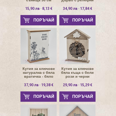
сънища 30 см
дърво с релефни
рози
15,90 лв · 8,13 €
34,90 лв · 17,84 €
ПОРЪЧАЙ
ПОРЪЧАЙ
Кутия за ключове
Кутия за ключове
натурална с бяла
бяла къща с бели
вратичка - бяло
рози и черни
релефно колело
ключове
37,90 лв · 19,38 €
29,90 лв · 15,29 €
ПОРЪЧАЙ
ПОРЪЧАЙ