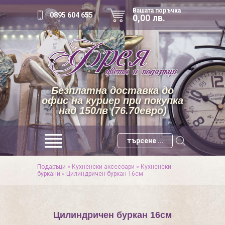
Вашата поръчка
0895 604 655
0,00 лв.
Безплатна доставка до
офис на куриер при покупка
над 150лв (76.70евро)
Подаръци
»
Кухненски аксесоари
»
Кухненски
буркани
»
Цилиндричен буркан 16см
Цилиндричен буркан 16см