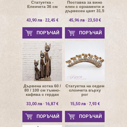
Статуетка -
Поставка за вино
Еленчета 36 см
елен с орнаменти и
дървесен цвят 31.5
см
43,90 лв · 22,45 €
45,96 лв · 23,50 €
ПОРЪЧАЙ
ПОРЪЧАЙ
Дървена котка 60 /
Статуетка на седем
80 / 100 см тъмно-
слончета върху
кафява с гердан
рог
капки
33,00 лв · 16,87 €
15,50 лв · 7,93 €
ПОРЪЧАЙ
ПОРЪЧАЙ