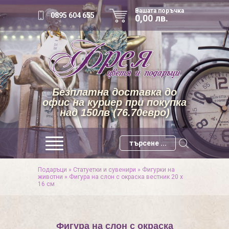
Вашата поръчка
0895 604 655
0,00 лв.
Безплатна доставка до
офис на куриер при покупка
над 150лв (76.70евро)
Подаръци
»
Статуетки и сувенири
»
Фигурки на
животни
»
Фигура на слон с окраска вестник 20 х
16 см
Фигура на слон с окраска