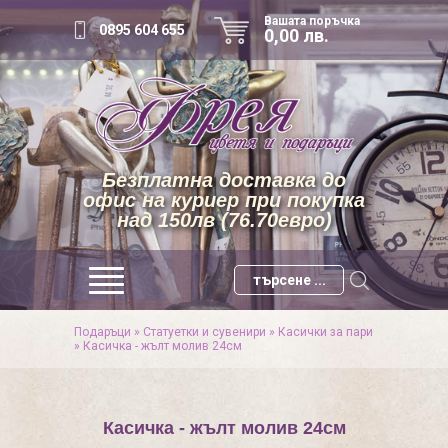
Вашата поръчка
0895 604 655
0,00 лв.
Безплатна доставка до
офис на куриер при покупка
над 150лв (76.70евро)
Подаръци
»
Статуетки и сувенири
»
Касички за пари
»
Касичка - жълт молив 24см
Касичка - жълт молив 24см