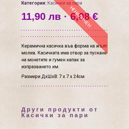
Категория:
Касички за пари
НЕНАЛИЧЕН
11,90 лв · 6,08 €
Керамична касичка във форма на жълт
молив. Касичката има отвор за пускане
на монетите и гумен капак за
изпразването им.
Размери ДхШхВ: 7 х 7 х 24см
Други продукти от
Касички за пари