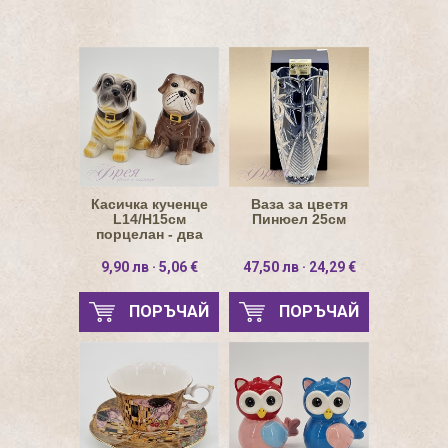
Касичка кученце
Ваза за цветя
L14/H15см
Пинюел 25см
порцелан - два
варианта
9,90 лв · 5,06 €
47,50 лв · 24,29 €
ПОРЪЧАЙ
ПОРЪЧАЙ