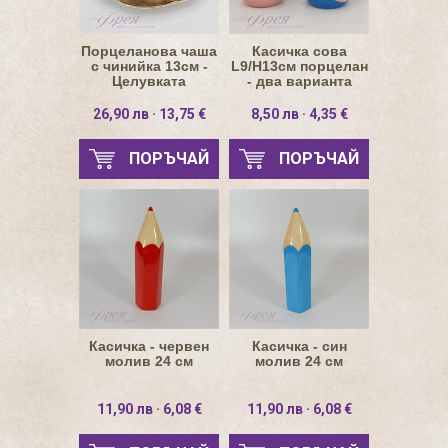
Порцеланова чаша
Касичка сова
с чинийка 13см -
L9/H13см порцелан
Целувката
- два варианта
26,90 лв · 13,75 €
8,50 лв · 4,35 €
ПОРЪЧАЙ
ПОРЪЧАЙ
Касичка - червен
Касичка - син
молив 24 см
молив 24 см
11,90 лв · 6,08 €
11,90 лв · 6,08 €