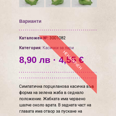
Варианти
Каталожен №:
3001082
Категория:
Касички за пари
НЕНАЛИЧЕН
8,90 лв · 4,55 €
Симпатична порцеланова касичка във
форма на зелена жаба в седнало
положение. Жабката има червено
шалче около врата. В задната част на
главата има отвор за пускане на