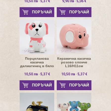
10,50 лв · 5,37 €
9,90 лв · 5,06 €
ПОРЪЧАЙ
ПОРЪЧАЙ
Порцеланова
Керамична касичка
касичка
розово слонче
далматинец в бяло
L16/H11см
на розови петна
10,50 лв · 5,37 €
10,50 лв · 5,37 €
ПОРЪЧАЙ
ПОРЪЧАЙ