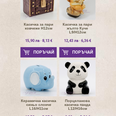
Касичка за пари
Касичка за пари
ковчеже Н12см
жълто Куче
L9/H12см
15,90 лв · 8,13 €
12,43 лв · 6,36 €
ПОРЪЧАЙ
ПОРЪЧАЙ
Керамична касичка
Порцеланова
синьо слонче
касичка панда
L16/H11см
L12/H16см