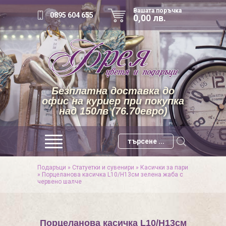
Вашата поръчка
0895 604 655
0,00 лв.
Безплатна доставка до
офис на куриер при покупка
над 150лв (76.70евро)
Подаръци
»
Статуетки и сувенири
»
Касички за пари
»
Порцеланова касичка L10/H13см зелена жаба с
червено шалче
Порцеланова касичка L10/H13см