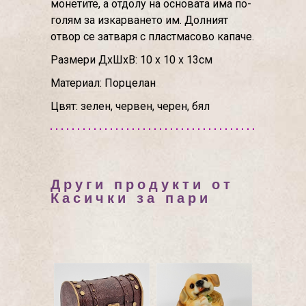
монетите, а отдолу на основата има по-
голям за изкарването им. Долният
отвор се затваря с пластмасово капаче.
Размери ДхШхВ: 10 х 10 х 13см
Материал: Порцелан
Цвят: зелен, червен, черен, бял
Други продукти от
Касички за пари