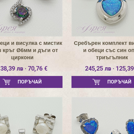
еци и висулка с мистик
Сребърен комплект в
з кръг Ø6мм и дъги от
и обеци със син о
циркони
триъгълник
38,39 лв · 70,76 €
245,25 лв · 125,39
ПОРЪЧАЙ
ПОРЪЧАЙ