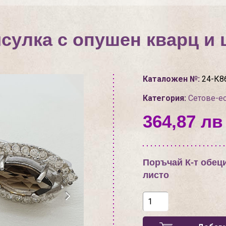
исулка с опушен кварц и 
Каталожен №:
24-К8
Категория:
Сетове-е
364,87 лв 
Поръчай К-т обеци
листо