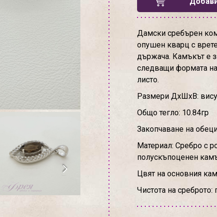
Добави
Дамски сребърен комп
опушен кварц с врет
държача. Камъкът е з
следващи формата на
листо.
Размери ДхШхВ: висулк
Общо тегло: 10.84гр
Закопчаване на обеци
Материал: Сребро с р
полускъпоценен кам
Цвят на основния ка
Чистота на среброто: 