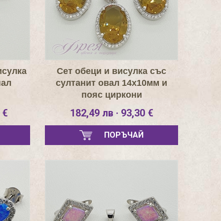
исулка
Сет обеци и висулка със
пал
султанит овал 14х10мм и
пояс циркони
 €
182,49 лв · 93,30 €
ПОРЪЧАЙ