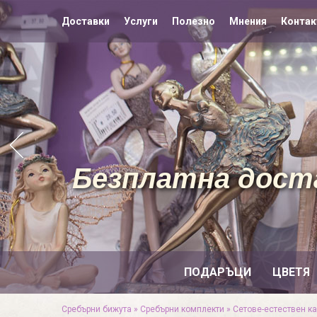
Доставки
Услуги
Полезно
Мнения
Контак
Безплатна доста
ПОДАРЪЦИ
ЦВЕТЯ
Сребърни бижута
»
Сребърни комплекти
»
Сетове-естествен к