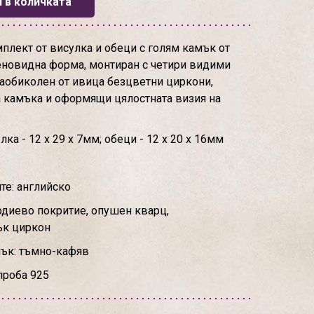
 в количката
лект от висулка и обеци с голям камък от
еновидна форма, монтиран с четири видими
аобиколен от ивица безцветни циркони,
 камъка и оформящи цялостната визия на
а - 12 х 29 х 7мм; обеци - 12 х 20 х 16мм
те: английско
одиево покритие, опушен кварц,
ък циркон
мък: тъмно-кафяв
проба 925