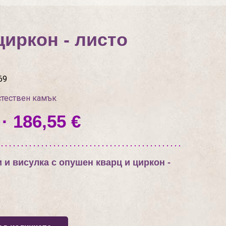
циркон - листо
69
стествен камък
· 186,55 €
 и висулка с опушен кварц и циркон -