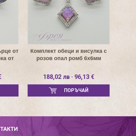
ърце от
Комплект обеци и висулка с
ка от
розов опал ромб 6х6мм
€
188,02 лв · 96,13 €
ПОРЪЧАЙ
ТАКТИ