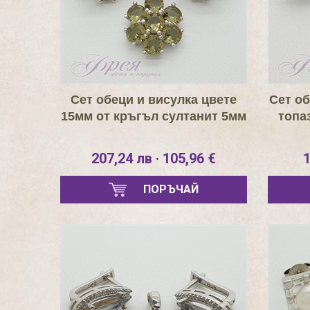
Сет обеци и висулка цвете
Сет об
15мм от кръгъл султанит 5мм
топа
207,24 лв · 105,96 €
1
ПОРЪЧАЙ