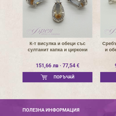
К-т висулка и обеци със
Сребъ
султанит капка и циркони
и об
151,66 лв · 77,54 €
ПОРЪЧАЙ
ПОЛЕЗНА ИНФОРМАЦИЯ