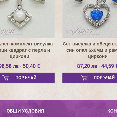
рен комплект висулка
Сет висулка и обеци с
еци квадрат с перла и
син опал 6х6мм и рам
циркони
циркони
98,58 лв · 50,40 €
87,20 лв · 44,59 
ПОРЪЧАЙ
ПОРЪЧАЙ
ОБЩИ УСЛОВИЯ
КОН