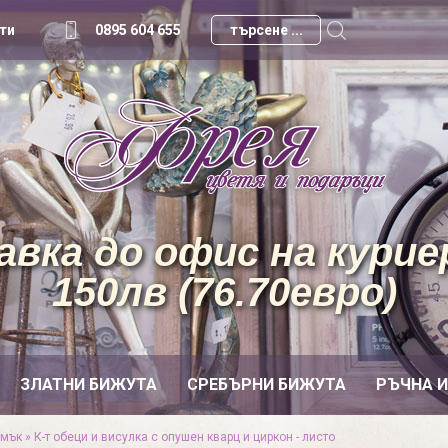
ти
0895 604 655
вка до офис на куриер
150лв (76.70евро)
ЗЛАТНИ БИЖУТА
СРЕБЪРНИ БИЖУТА
РЪЧНА 
амък
»
К-т обеци и висулка с опушен кварц и циркон - листо