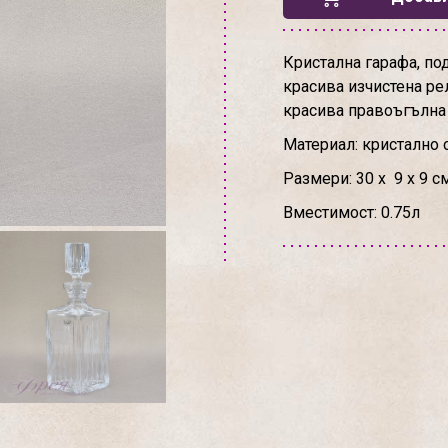
Кристална гарафа, под
красива изчистена ре
красива правоъгълна
Материал: кристално 
Размери: 30 х 9 х 9 с
Вместимост: 0.75л