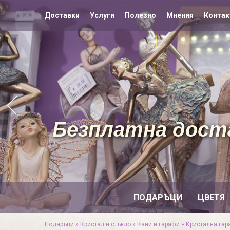
Доставки
Услуги
Полезно
Мнения
Контак
Безплатна доста
ПОДАРЪЦИ
ЦВЕТЯ
Подаръци
»
Кристал и стъкло
»
Кани и гарафи
»
Кристална гар