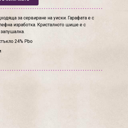
ходяща за сервиране на уиски. Гарафата е с
лефна изработка. Кристалното шише е с
 запушалка.
стъкло 24% Pbo
м