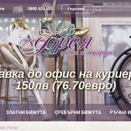
ти
0895 604 655
вка до офис на куриер
150лв (76.70евро)
ЗЛАТНИ БИЖУТА
СРЕБЪРНИ БИЖУТА
РЪЧНА 
афа 750 мл