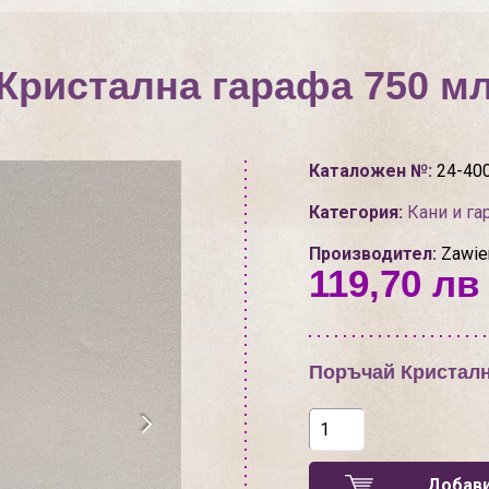
Кристална гарафа 750 м
Каталожен №:
24-40
Категория:
Кани и га
Производител:
Zawier
119,70 лв 
Поръчай Кристалн
Добави