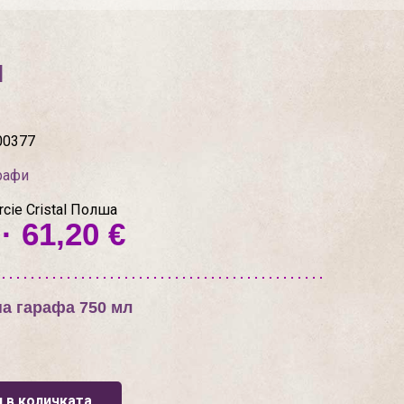
л
00377
рафи
cie Cristal Полша
· 61,20 €
а гарафа 750 мл
 в количката