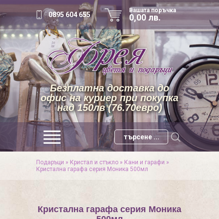
Вашата поръчка
0895 604 655
0,00 лв.
Безплатна доставка до
офис на куриер при покупка
над 150лв (76.70евро)
Подаръци
»
Кристал и стъкло
»
Кани и гарафи
»
Кристална гарафа серия Моника 500мл
Кристална гарафа серия Моника