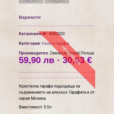
Варианти
Каталожен №:
4000020
Категория:
Кани и гарафи
НЕНАЛИЧЕН
Производител:
Zawiercie Cristal Полша
59,90 лв · 30,63 €
Кристална гарафа подходяща за
съхранението на алкохол. Гарафата е от
серия Моника.
Вместимост: 0.5л