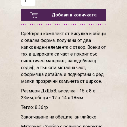
Добави в количката
Сребърен комплект от висулка и обеци
с овална форма, получена от два
капковидни елемента с отвор. Всеки от
тях в широката си част е покрит със
синтетичен материал, наподобяващ
седеф, а тънката метална част,
оформяща детайла, е подчертана с ред
малки прозрачни камъчета от циркон.
Размери ДхШхВ: висулка - 15 х 8 х
23мм; обеци - 12 х 14 х 18мм
Тегло: 8.36гр
Закопчаване на обеците: английско
Материал: Сребро с родиево покритие,