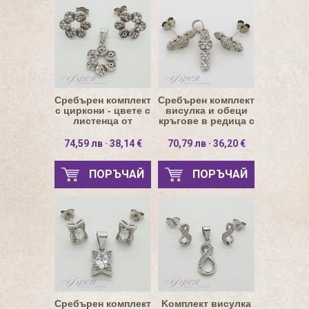
Сребърен комплект
Сребърен комплект
с циркони - цвете с
висулка и обеци
листенца от
кръгове в редица с
кръгове
камъни
74,59 лв · 38,14 €
70,79 лв · 36,20 €
ПОРЪЧАЙ
ПОРЪЧАЙ
Сребърен комплект
Kомплект висулка