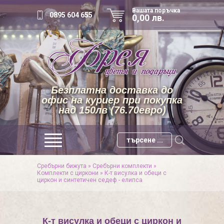
Вашата поръчка
0895 604 655
0,00 лв.
Безплатна доставка до
офис на куриер при покупка
над 150лв (76.70евро)
Сребърни бижута
»
Сребърни комплекти
»
Комплекти с циркони
»
К-т висулка и обеци с
циркон и синтетичен седеф - елипса
К-т висулка и обеци с циркон и