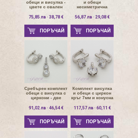
обеци и висулка -
и обеци
цвете с овален
несиметрична
циркон
безкрайност с
циркони
75,85 лв · 38,78 €
56,87 лв · 29,08 €
ПОРЪЧАЙ
ПОРЪЧАЙ
Сребърен комплект
Комплект висулка
обеци с висулка с
и обеци с циркон
циркони - две
кръг 7мм и конусна
кръгчета
основа
91,02 лв · 46,54 €
117,57 лв · 60,11 €
ПОРЪЧАЙ
ПОРЪЧАЙ