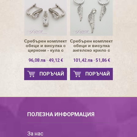
Сребърен комплект
Сребърен комплект
обеци и висулка с
обеци и висулка
циркони - кула с
ангелско крило с
циркон в основата
циркони
96,08 лв · 49,12 €
101,42 лв · 51,86 €
ПОРЪЧАЙ
ПОРЪЧАЙ
ПОЛЕЗНА ИНФОРМАЦИЯ
За нас