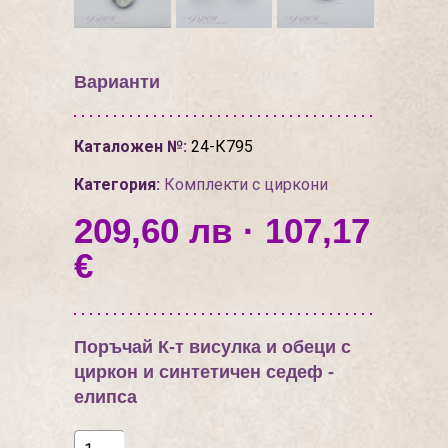
Варианти
Каталожен №:
24-К795
Категория:
Комплекти с циркони
209,60 лв · 107,17
€
Поръчай К-т висулка и обеци с
циркон и синтетичен седеф -
елипса