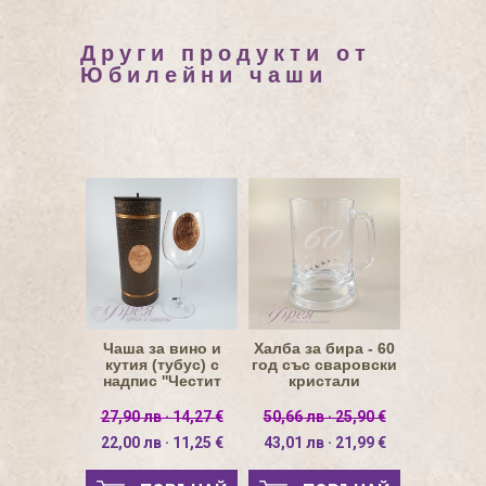
Други продукти от
Юбилейни чаши
Чаша за вино и
Халба за бира - 60
кутия (тубус) с
год със сваровски
надпис ''Честит
кристали
Празник'', 350мл
27,90 лв · 14,27 €
50,66 лв · 25,90 €
22,00 лв · 11,25 €
43,01 лв · 21,99 €