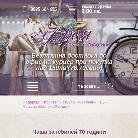
Вашата поръчка
0895 604 655
0,00 лв.
Безплатна доставка до
офис на куриер при покупка
над 150лв (76.70евро)
Подаръци
»
Кристал и стъкло
»
Юбилейни чаши
»
Чаша за юбилей 70 години
Чаша за юбилей 70 години