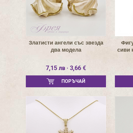
Златисти ангели със звезда
Фигу
два модела
сиви 
7,15 лв · 3,66 €
ПОРЪЧАЙ