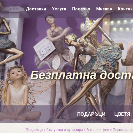
Доставки
Услуги
Полезно
Мнения
Контак
Безплатна доста
ПОДАРЪЦИ
ЦВЕТЯ
Подаръци
»
Статуетки и сувенири
»
Ангели и феи
»
Порцеланов