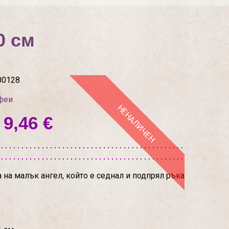
0 см
00128
феи
НЕНАЛИЧЕН
 9,46 €
на малък ангел, който е седнал и подпрял ръка