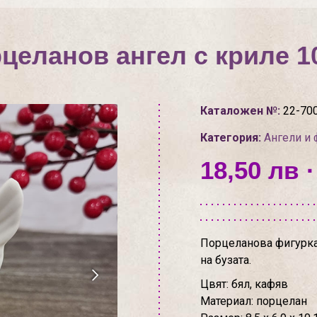
целанов ангел с криле 1
Каталожен №:
22-70
Категория:
Ангели и 
18,50 лв ·
Порцеланова фигурка 
на бузата.
Цвят: бял, кафяв
Материал: порцелан