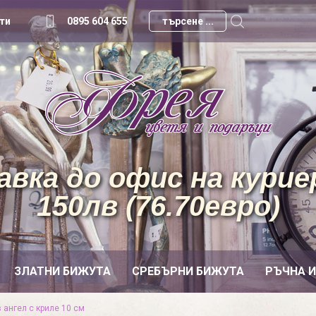
ти
0895 604 655
вка до офис на куриер
150лв (76.70евро)
ЗЛАТНИ БИЖУТА
СРЕБЪРНИ БИЖУТА
РЪЧНА 
 ангел с криле 10 см