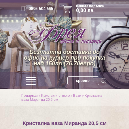
Вашата поръчка
0895 604 655
0,00 лв.
Безплатна доставка до
офис на куриер при покупка
над 150лв (76.70евро)
Подаръци
»
Кристал и стъкло
»
Вази
»
Кристална
ваза Миранда 20,5 см
Кристална ваза Миранда 20,5 см