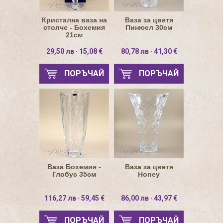
Кристална ваза на
Ваза за цветя
столче - Бохемия
Пинюел 30см
21см
29,50 лв · 15,08 €
80,78 лв · 41,30 €
ПОРЪЧАЙ
ПОРЪЧАЙ
Ваза Бохемия -
Ваза за цветя
Глобус 35см
Honey
116,27 лв · 59,45 €
86,00 лв · 43,97 €
ПОРЪЧАЙ
ПОРЪЧАЙ