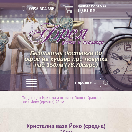
Вашата поръчка
0895 604 655
0,00 лв.
Безплатна доставка до
офис на куриер при покупка
над 150лв (76.70евро)
Подаръци
»
Кристал и стъкло
»
Вази
»
Кристална
ваза Йоко (средна) 28см
Кристална ваза Йоко (средна)