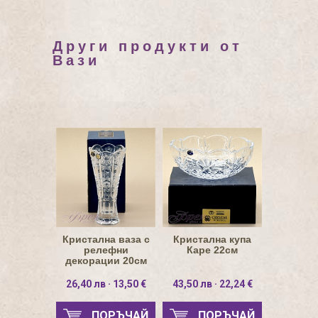
Други продукти от
Вази
Кристална ваза с
Кристална купа
релефни
Каре 22см
декорации 20см
26,40 лв · 13,50 €
43,50 лв · 22,24 €
ПОРЪЧАЙ
ПОРЪЧАЙ