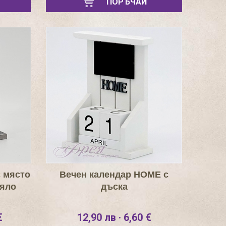
ПОРЪЧАЙ
с място
Вечен календар HOME с
бяло
дъска
€
12,90 лв · 6,60 €