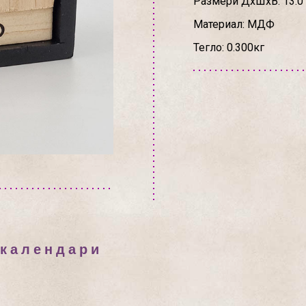
Размери ДхШхВ: 13.0 х
Материал: МДФ
Тегло: 0.300кг
 календари