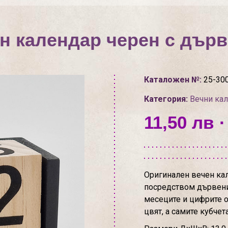
н календар черен с дърв
Каталожен №:
25-30
Категория:
Вечни ка
11,50 лв ·
Оригинален вечен кал
посредством дървени 
месеците и цифрите от
цвят, а самите кубчет