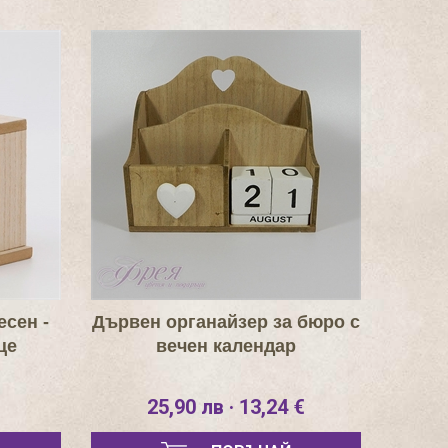
сен -
Дървен органайзер за бюро с
це
вечен календар
25,90 лв · 13,24 €