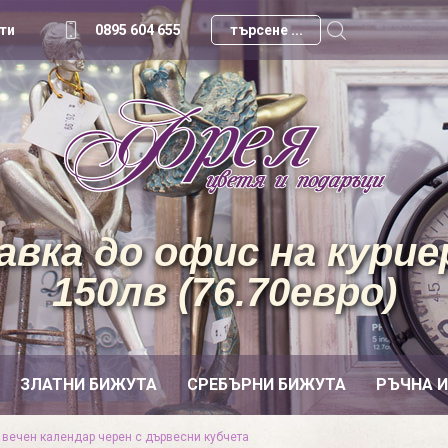
ти
0895 604 655
вка до офис на куриер
150лв (76.70евро)
ЗЛАТНИ БИЖУТА
СРЕБЪРНИ БИЖУТА
РЪЧНА 
 вечен календар черен с дървесни кубчета