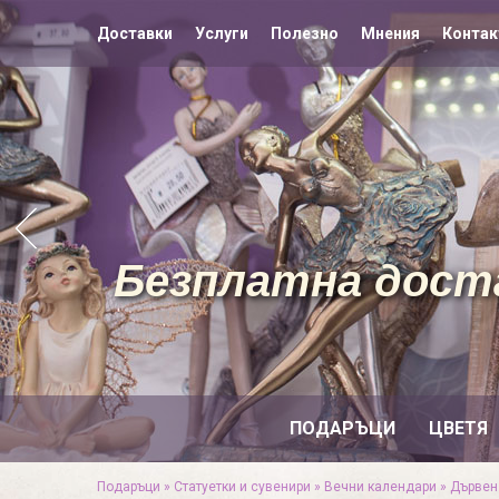
Доставки
Услуги
Полезно
Мнения
Контак
Безплатна доста
ПОДАРЪЦИ
ЦВЕТЯ
Подаръци
»
Статуетки и сувенири
»
Вечни календари
»
Дървен