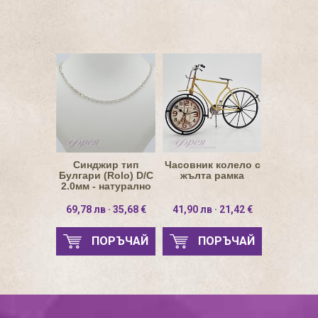
Синджир тип
Часовник колело с
Булгари (Rolo) D/C
жълта рамка
2.0мм - натурално
сребро
69,78 лв · 35,68 €
41,90 лв · 21,42 €
ПОРЪЧАЙ
ПОРЪЧАЙ