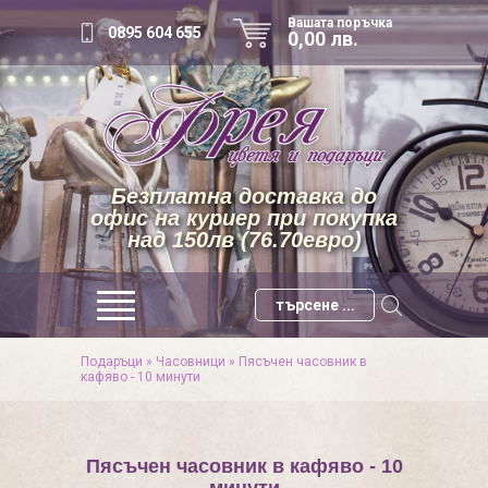
Вашата поръчка
0895 604 655
0,00 лв.
Безплатна доставка до
офис на куриер при покупка
над 150лв (76.70евро)
Подаръци
»
Часовници
»
Пясъчен часовник в
кафяво - 10 минути
Пясъчен часовник в кафяво - 10