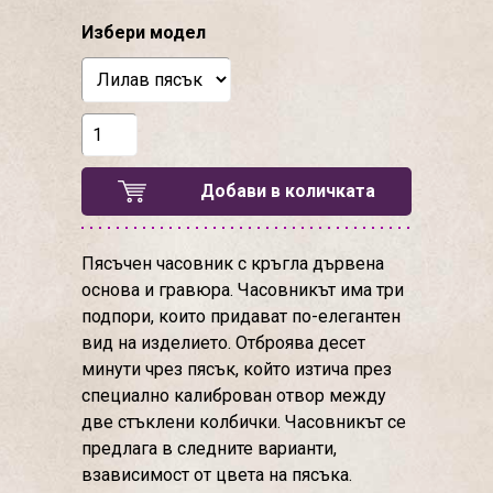
Избери модел
Добави в количката
Пясъчен часовник с кръгла дървена
основа и гравюра. Часовникът има три
подпори, които придават по-елегантен
вид на изделието. Отброява десет
минути чрез пясък, който изтича през
специално калиброван отвор между
две стъклени колбички. Часовникът се
предлага в следните варианти,
взависимост от цвета на пясъка.