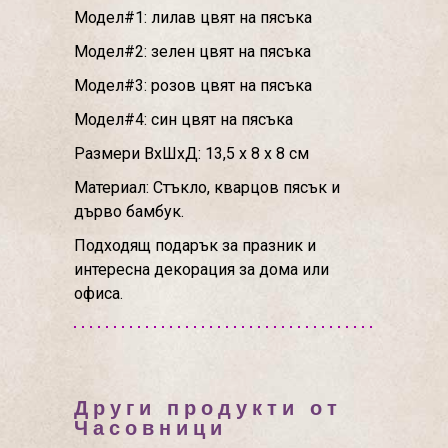
Модел#1: лилав цвят на пясъка
Модел#2: зелен цвят на пясъка
Модел#3: розов цвят на пясъка
Модел#4: син цвят на пясъка
Размери ВхШхД: 13,5 х 8 х 8 см
Материал: Стъкло, кварцов пясък и
дърво бамбук.
Подходящ подарък за празник и
интересна декорация за дома или
офиса.
Други продукти от
Часовници