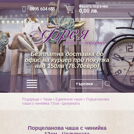
Вашата поръчка
0895 604 655
0,00 лв.
Безплатна доставка до
офис на куриер при покупка
над 150лв (76.70евро)
Подаръци
»
Чаши
»
Единични чаши
»
Порцеланова
чаша с чинийка 13см - Целувката
Порцеланова чаша с чинийка