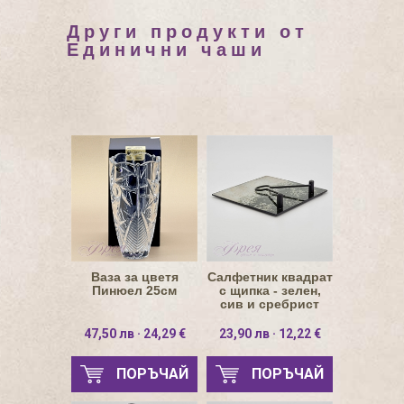
Други продукти от
Единични чаши
Ваза за цветя
Салфетник квадрат
Пинюел 25см
с щипка - зелен,
сив и сребрист
цвят
47,50 лв · 24,29 €
23,90 лв · 12,22 €
ПОРЪЧАЙ
ПОРЪЧАЙ