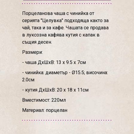
Порцеланова чаша с чинийка от
серията ''Целувка'' подходяща както за
чай, така и за кафе. Чашата се продава
в луксозна кафява кутия с капак в
същия десен.
Размери:
- чаша ДхШхВ: 13 х 9.5 х 7см
- чинийка: диаметър - Ø15.5; височина:
2.0см
- кутия ДхШхВ: 20 х 18 х 11см
Вместимост: 220мл
Материал: порцелан