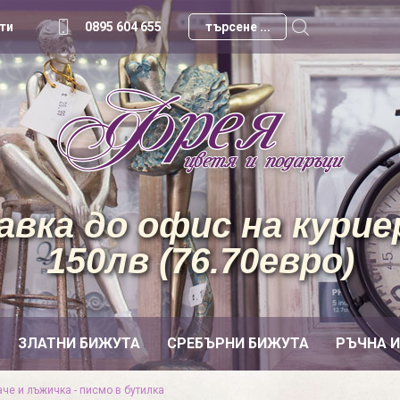
ти
0895 604 655
вка до офис на куриер
150лв (76.70евро)
ЗЛАТНИ БИЖУТА
СРЕБЪРНИ БИЖУТА
РЪЧНА 
че и лъжичка - писмо в бутилка