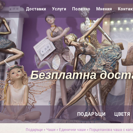
Доставки
Услуги
Полезно
Мнения
Контак
Безплатна доста
ПОДАРЪЦИ
ЦВЕТЯ
Подаръци
»
Чаши
»
Единични чаши
»
Порцеланова чаша с капа