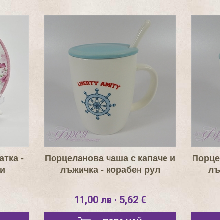
атка -
Порцеланова чаша с капаче и
Порце
ди
лъжичка - корабен рул
лъ
11,00 лв · 5,62 €