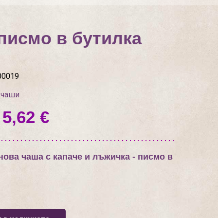
писмо в бутилка
00019
 чаши
 5,62 €
ова чаша с капаче и лъжичка - писмо в