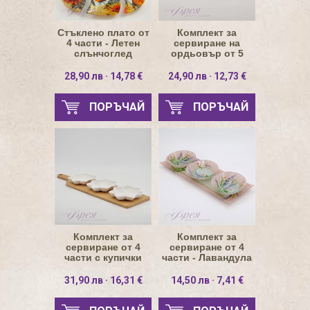
Стъклено плато от
Комплект за
4 части - Летен
сервиране на
слънчоглед
ордьовър от 5
части
28,90 лв · 14,78 €
24,90 лв · 12,73 €
ПОРЪЧАЙ
ПОРЪЧАЙ
Комплект за
Комплект за
сервиране от 4
сервиране от 4
части с купички
части - Лавандула
звезди
на розов фон
31,90 лв · 16,31 €
14,50 лв · 7,41 €