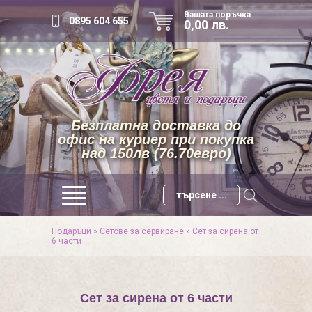
Вашата поръчка
0895 604 655
0,00 лв.
Безплатна доставка до
офис на куриер при покупка
над 150лв (76.70евро)
Подаръци
»
Сетове за сервиране
»
Сет за сирена от
6 части
Сет за сирена от 6 части