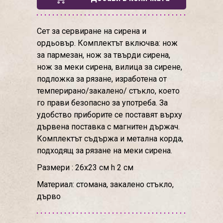
Сет за сервиране на сирена и
ордьовър. Комплектът включва: нож
за пармезан, нож за твърди сирена,
нож за меки сирена, вилица за сирене,
подложка за рязане, изработена от
темперирано/закалено/ стъкло, което
го прави безопасно за употреба. За
удобство приборите се поставят върху
дървена поставка с магнитен държач.
Комплектът съдържа и метална корда,
подходящ за рязане на меки сирена.
Размери : 26х23 см h 2 см
Материал: стомана, закалено стъкло,
дърво