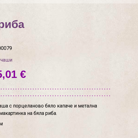
 риба
00079
 чаши
5,01 €
аша с порцеланово бяло капаче и метална
макартинка на бяла риба.
см