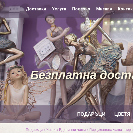
Доставки
Услуги
Полезно
Мнения
Контак
Безплатна доста
ПОДАРЪЦИ
ЦВЕТЯ
Подаръци
»
Чаши
»
Единични чаши
»
Порцеланова чаша - черн