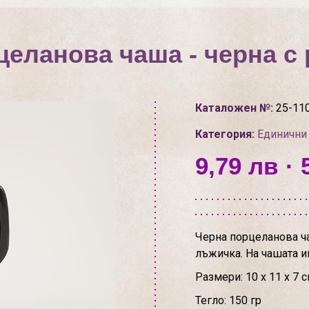
еланова чаша - черна с
Каталожен №:
25-11
Категория:
Единични
9,79 лв · 
Черна порцеланова ч
лъжичка. На чашата и
Размери: 10 х 11 х 7 
Тегло: 150 гр