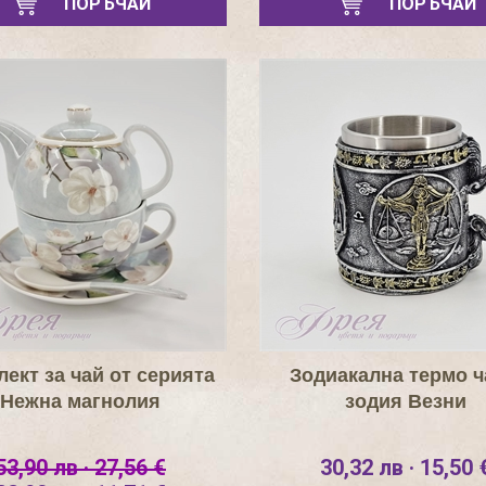
ПОРЪЧАЙ
ПОРЪЧАЙ
ект за чай от серията
Зодиакална термо 
Нежна магнолия
зодия Везни
53,90 лв · 27,56 €
30,32 лв · 15,50 