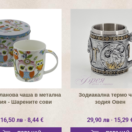
ланова чаша в метална
Зодиакална термо 
тия - Шарените сови
зодия Овен
16,50 лв · 8,44 €
29,90 лв · 15,29 