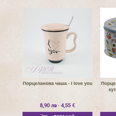
Порцеланова чаша - I love you
Порце
ку
8,90 лв · 4,55 €