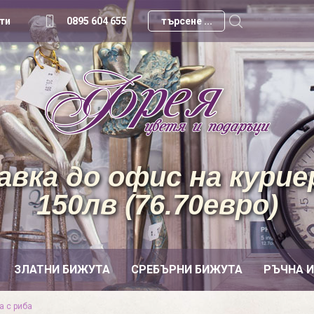
ти
0895 604 655
вка до офис на куриер
150лв (76.70евро)
ЗЛАТНИ БИЖУТА
СРЕБЪРНИ БИЖУТА
РЪЧНА 
а с риба