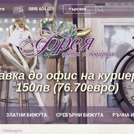
ти
0895 604 655
вка до офис на куриер
150лв (76.70евро)
ЗЛАТНИ БИЖУТА
СРЕБЪРНИ БИЖУТА
РЪЧНА 
 - Лавандула