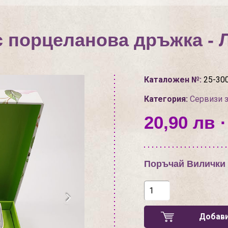
с порцеланова дръжка - 
Каталожен №:
25-30
Категория:
Сервизи з
20,90 лв ·
Поръчай Вилички 
Добави