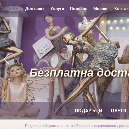
Доставки
Услуги
Полезно
Мнения
Контак
Безплатна доста
ПОДАРЪЦИ
ЦВЕТЯ
Подаръци
»
Сервизи за торта
»
Вилички с порцеланова дръжка