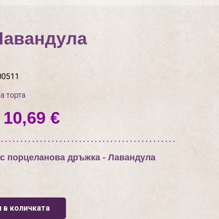
Лавандула
00511
а торта
 10,69 €
с порцеланова дръжка - Лавандула
 в количката