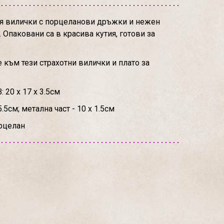
оя вилички с порцеланови дръжки и нежен
 Опаковани са в красива кутия, готови за
към тези страхотни вилички и плато за
 20 х 17 х 3.5см
.5см; метална част - 10 х 1.5см
рцелан