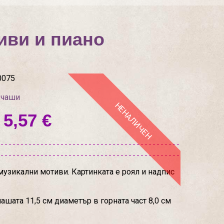
иви и пиано
0075
 чаши
НЕНАЛИЧЕН
 5,57 €
узикални мотиви. Картинката е роял и надпис
ашата 11,5 см диаметър в горната част 8,0 см