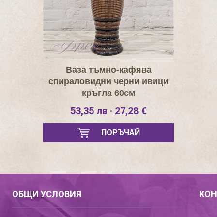
Ваза тъмно-кафява
спираловидни черни ивици
кръгла 60см
53,35 лв · 27,28 €
ПОРЪЧАЙ
ОБЩИ УСЛОВИЯ
КОН