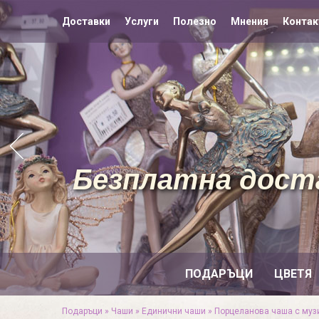
Доставки
Услуги
Полезно
Мнения
Контак
Безплатна доста
ПОДАРЪЦИ
ЦВЕТЯ
Подаръци
»
Чаши
»
Единични чаши
»
Порцеланова чаша с муз