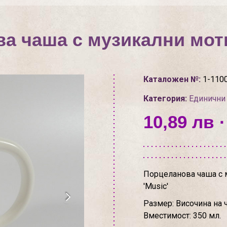
а чаша с музикални мот
Каталожен №:
1-110
Категория:
Единични
10,89 лв ·
Порцеланова чаша с м
'Music'
Размер: Височина на ч
Вместимост: 350 мл.