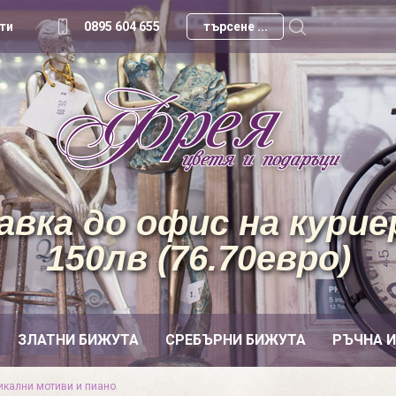
ти
0895 604 655
вка до офис на куриер
150лв (76.70евро)
ЗЛАТНИ БИЖУТА
СРЕБЪРНИ БИЖУТА
РЪЧНА 
икални мотиви и пиано