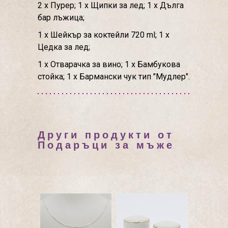
2 х Пурер; 1 х Щипки за лед; 1 х Дълга
бар лъжица;
1 х Шейкър за коктейли 720 ml; 1 х
Цедка за лед;
1 х Отварачка за вино; 1 х Бамбукова
стойка; 1 х Бармански чук тип "Мудлер".
Други продукти от
Подаръци за мъже