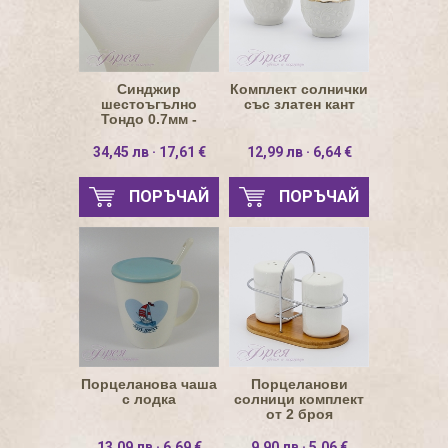
Синджир
Комплект солнички
шестоъгълно
със златен кант
Тондо 0.7мм -
натурално сребро
34,45 лв · 17,61 €
12,99 лв · 6,64 €
ПОРЪЧАЙ
ПОРЪЧАЙ
Порцеланова чаша
Порцеланови
с лодка
солници комплект
от 2 броя
13,09 лв · 6,69 €
9,90 лв · 5,06 €