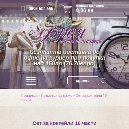
Вашата поръчка
0895 604 655
0,00 лв.
Безплатна доставка до
офис на куриер при покупка
над 150лв (76.70евро)
Подаръци
»
Подаръци за мъже
»
Сет за коктейли 10
части
Сет за коктейли 10 части