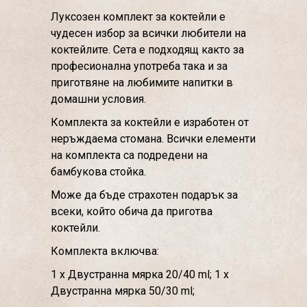
Луксозен комплект за коктейли е
чудесен избор за всички любители на
коктейлите. Сета е подходящ както за
професионална употреба така и за
приготвяне на любимите напитки в
домашни условия.
Комплекта за коктейли е изработен от
неръждаема стомана. Всички елементи
на комплекта са подредени на
бамбукова стойка.
Може да бъде страхотен подарък за
всеки, който обича да приготва
коктейли.
Комплекта включва:
1 x Двустранна мярка 20/40 ml; 1 x
Двустранна мярка 50/30 ml;