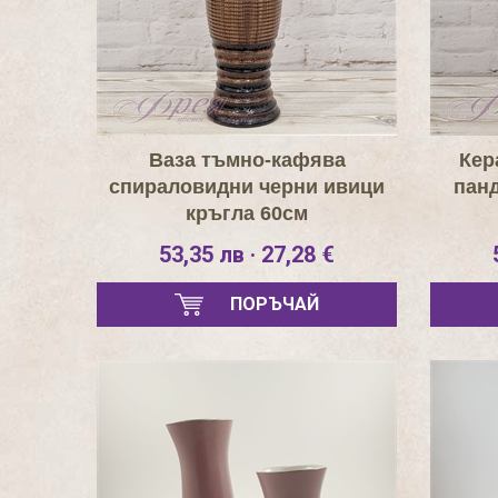
Ваза тъмно-кафява
Кер
спираловидни черни ивици
панд
кръгла 60см
53,35 лв · 27,28 €
ПОРЪЧАЙ