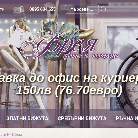
ти
0895 604 655
вка до офис на куриер
150лв (76.70евро)
ЗЛАТНИ БИЖУТА
СРЕБЪРНИ БИЖУТА
РЪЧНА 
рати Н48,5см