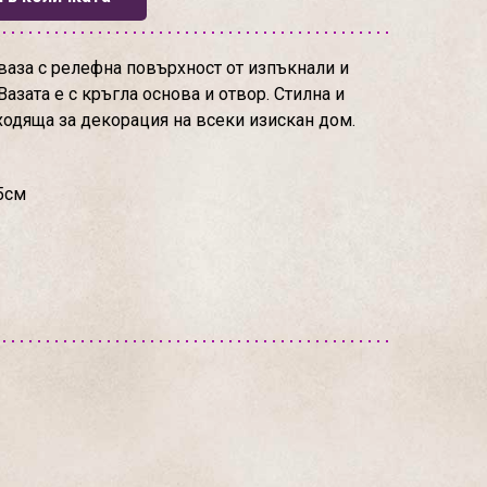
аза с релефна повърхност от изпъкнали и
азата е с кръгла основа и отвор. Стилна и
одяща за декорация на всеки изискан дом.
5см