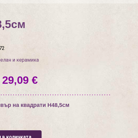
8,5см
72
елан и керамика
 29,09 €
вър на квадрати Н48,5см
 в количката