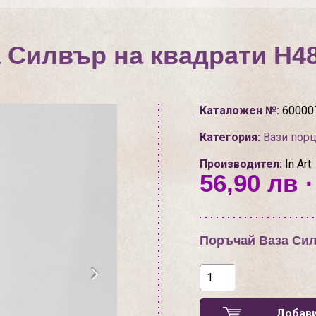
 Силвър на квадрати Н4
Каталожен №:
60000
Категория:
Вази порц
Производител:
In Art
56,90 лв ·
Поръчай Ваза Сил
Добави