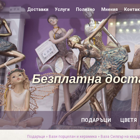
Доставки
Услуги
Полезно
Мнения
Контак
Безплатна доста
ПОДАРЪЦИ
ЦВЕТЯ
Подаръци
»
Вази порцелан и керамика
»
Ваза Силвър на квад