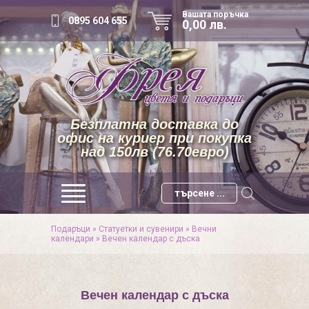
Вашата поръчка
0895 604 655
0,00 лв.
Безплатна доставка до
офис на куриер при покупка
над 150лв (76.70евро)
Подаръци
»
Статуетки и сувенири
»
Вечни
календари
»
Вечен календар с дъска
Вечен календар с дъска